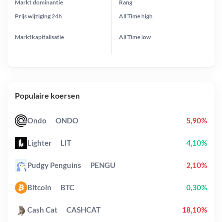
Markt dominantie
Rang
Prijs wijziging
24h
All Time
high
Marktkapitalisatie
All Time
low
Populaire koersen
Ondo
ONDO
5,90%
Lighter
LIT
4,10%
Pudgy Penguins
PENGU
2,10%
Bitcoin
BTC
0,30%
Cash Cat
CASHCAT
18,10%