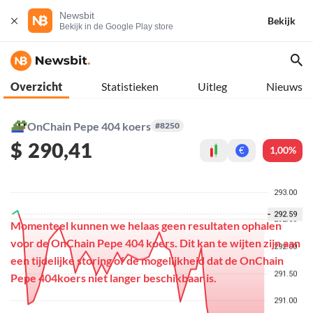
Newsbit
Bekijk
Bekijk in de Google Play store
Overzicht
Statistieken
Uitleg
Nieuws
OnChain Pepe 404 koers
#8250
$
290,41
1,00%
€
Momenteel kunnen we helaas geen resultaten ophalen
voor de OnChain Pepe 404 koers. Dit kan te wijten zijn aan
een tijdelijke storing of de mogelijkheid dat de OnChain
Pepe 404koers niet langer beschikbaar is.