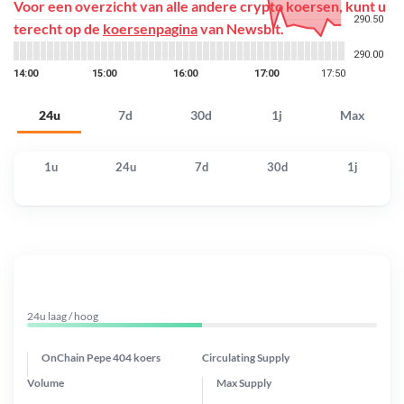
Voor een overzicht van alle andere crypto koersen, kunt u
terecht op de
koersenpagina
van Newsbit.
24u
7d
30d
1j
Max
1u
24u
7d
30d
1j
24u laag / hoog
OnChain Pepe 404 koers
Circulating Supply
Volume
Max Supply