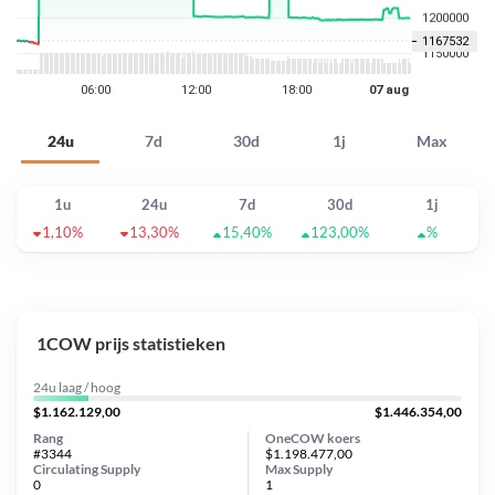
24u
7d
30d
1j
Max
1u
24u
7d
30d
1j
1,10%
13,30%
15,40%
123,00%
%
1COW prijs statistieken
24u laag / hoog
$1.162.129,00
$1.446.354,00
Rang
OneCOW koers
#3344
$1.198.477,00
Circulating Supply
Max Supply
0
1