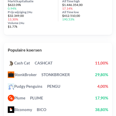
Marktkapitalisatie
All Time
high
$622.09k
$1.446.354,00
0,94%
17,14%
Prijs wijziging
24u
All Time
low
$32.349,00
$412.510,00
13,30%
190,53%
Volume 24u
$1.77k
Populaire koersen
Cash Cat
CASHCAT
11,00%
StonkBroker
STONKBROKER
29,80%
Pudgy Penguins
PENGU
4,00%
Plume
PLUME
17,90%
Biconomy
BICO
38,80%