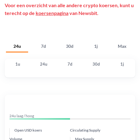
Voor een overzicht van alle andere crypto koersen, kunt u
terecht op de
koersenpagina
van Newsbit.
24u
7d
30d
1j
Max
1u
24u
7d
30d
1j
24u laag / hoog
Open USD koers
Circulating Supply
Volume
Max Supply