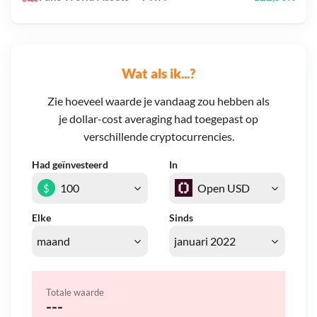
Wat als ik...?
Zie hoeveel waarde je vandaag zou hebben als
je dollar-cost averaging had toegepast op
verschillende cryptocurrencies.
Had geïnvesteerd
In
$
Elke
Sinds
Totale waarde
---