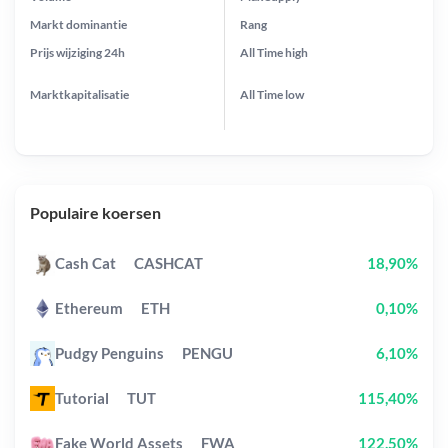
Markt dominantie
Rang
Prijs wijziging
24h
All Time
high
Marktkapitalisatie
All Time
low
Populaire koersen
Cash Cat
CASHCAT
18,90%
Ethereum
ETH
0,10%
Pudgy Penguins
PENGU
6,10%
Tutorial
TUT
115,40%
Fake World Assets
FWA
122,50%