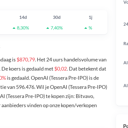
V
14d
30d
1j
24
8,30%
7,40%
%
R
s
ndaag is
$870,79
. Het 24 uurs handelsvolume van
Al
. De koers is gedaald met
$0,02
. Dat betekent dat
60%
is gedaald. OpenAI (Tessera Pre-IPO) is de
Al
ie van 596.476. Wil je OpenAI (Tessera Pre-IPO)
 (Tessera Pre-IPO) te kopen zijn: Bitvavo,
r aanbieders vinden op onze kopen/verkopen
Po