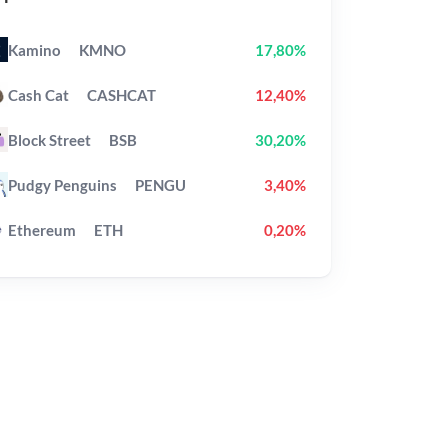
Kamino
KMNO
17,80%
Cash Cat
CASHCAT
12,40%
Block Street
BSB
30,20%
Pudgy Penguins
PENGU
3,40%
Ethereum
ETH
0,20%