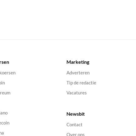
rsen
Marketing
 koersen
Adverteren
oin
Tip de redactie
ereum
Vacatures
dano
Newsbit
ecoin
Contact
na
Over ons