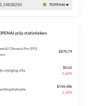
PENAI prijs statistieken
enAI (Tessera Pre-IPO)
$870,79
ers
$0,02
ijs wijziging
24u
2,60%
$596.48k
rktkapitalisatie
2,36%