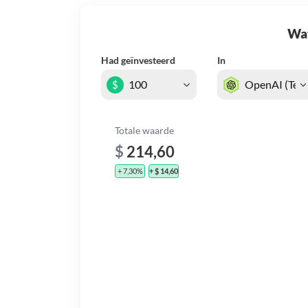
Wat 
Had geïnvesteerd
In
$
Totale waarde
$
214,60
+ 7,30%
+ $ 14,60