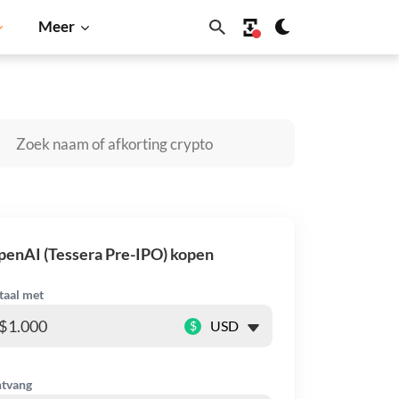
Meer
Cardano
Shiba Inu
Dogecoin
Solana
BNB
enAI (Tessera Pre-IPO) kopen
taal met
$
tvang