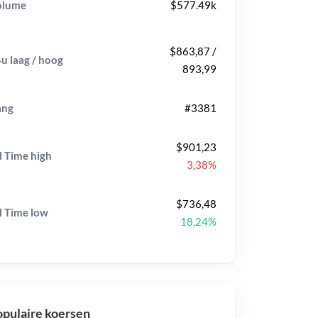
olume
$577.49k
$863,87 /
u laag / hoog
893,99
ang
#3381
$901,23
l Time
high
3,38%
$736,48
l Time
low
18,24%
pulaire koersen