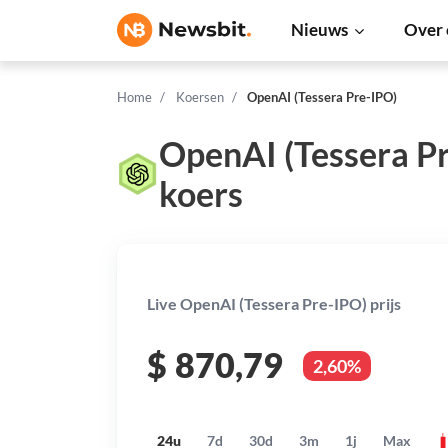
Nieuws
Over 
Home
Koersen
OpenAI (Tessera Pre-IPO)
OpenAI (Tessera P
koers
Live OpenAI (Tessera Pre-IPO) prijs
$
870,79
2,60%
24u
7d
30d
3m
1j
Max