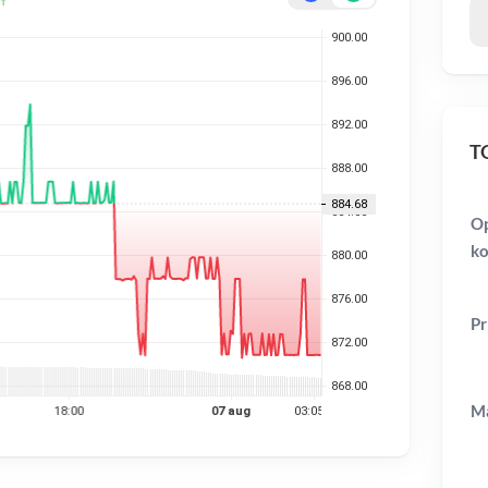
TO
Op
ko
Pr
Ma