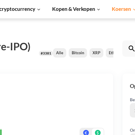
cryptocurrency
Kopen & Verkopen
Koersen
re-IPO)
Alle
Bitcoin
XRP
Ethereum
#3381
Op
Be
On
€
$