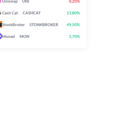
Uniswap
UNI
0,20%
Cash Cat
CASHCAT
11,80%
StonkBroker
STONKBROKER
49,50%
Monad
MON
1,70%