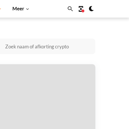
Meer
Dogecoin
Solana
BNB
penverse kopen
taal met
$
tvang