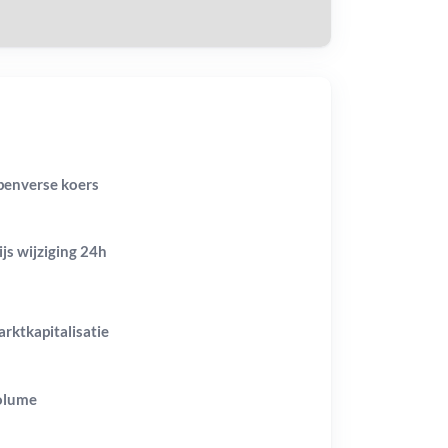
enverse koers
ijs wijziging
24h
rktkapitalisatie
olume