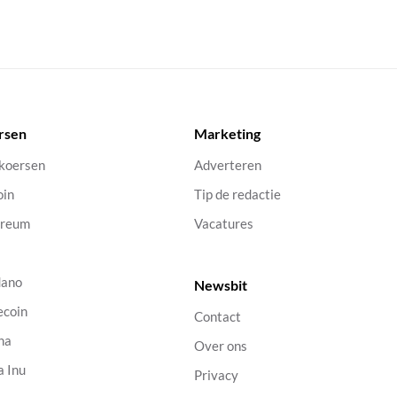
rsen
Marketing
 koersen
Adverteren
oin
Tip de redactie
ereum
Vacatures
dano
Newsbit
ecoin
Contact
na
Over ons
a Inu
Privacy