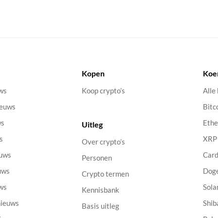
Kopen
Koe
uws
Koop crypto’s
Alle
ieuws
Bitc
ws
Eth
Uitleg
s
XRP
Over crypto’s
euws
Car
Personen
uws
Dog
Crypto termen
uws
Sola
Kennisbank
nieuws
Shib
Basis uitleg