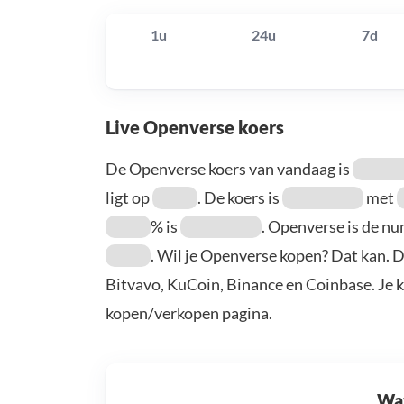
1u
24u
7d
Live Openverse koers
De Openverse koers van vandaag is
ligt op
. De koers is
met
% is
. Openverse is de 
. Wil je Openverse kopen? Dat kan. 
Bitvavo, KuCoin, Binance en Coinbase. Je 
kopen/verkopen pagina.
Wat 