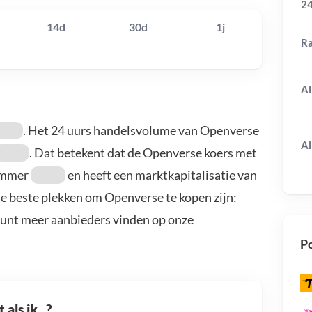
24
14d
30d
1j
R
Al
. Het 24 uurs handelsvolume van Openverse
Al
. Dat betekent dat de Openverse koers met
nummer
en heeft een marktkapitalisatie van
De beste plekken om Openverse te kopen zijn:
kunt meer aanbieders vinden op onze
Po
als ik...?