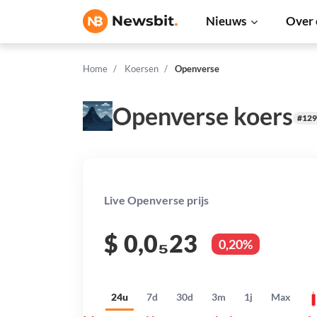
Nieuws
Over 
Home
Koersen
Openverse
Openverse koers
#129
Live Openverse prijs
$
0,0₅23
0,20%
24u
7d
30d
3m
1j
Max