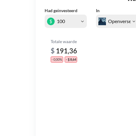
Had geïnvesteerd
In
$
Totale waarde
$
191,36
- 0,00%
- $ 8,64