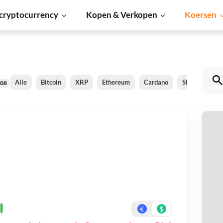
cryptocurrency
Kopen & Verkopen
Koersen
Alle
Bitcoin
XRP
Ethereum
Cardano
Shiba Inu
08
O
Be
On
€
$