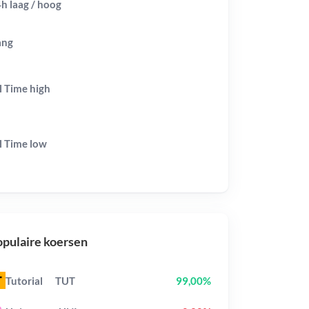
h laag / hoog
ang
l Time
high
l Time
low
pulaire koersen
Tutorial
TUT
99,00%