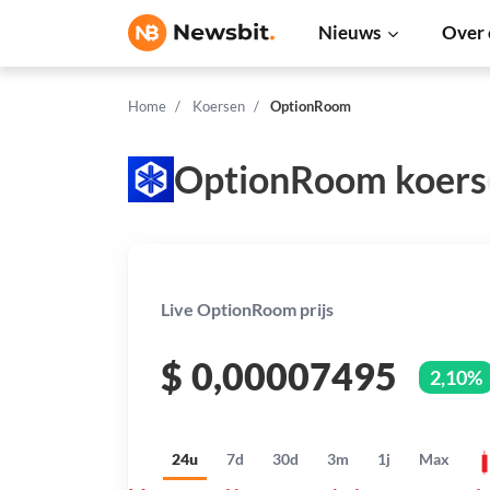
Nieuws
Over 
Home
Koersen
OptionRoom
OptionRoom koers
Live OptionRoom prijs
$
0,00007495
2,10%
24u
7d
30d
3m
1j
Max