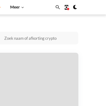
Meer
Dogecoin
Solana
BNB
ptionRoom kopen
taal met
$
tvang