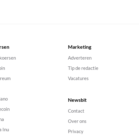
rsen
Marketing
 koersen
Adverteren
oin
Tip de redactie
ereum
Vacatures
dano
Newsbit
ecoin
Contact
na
Over ons
a Inu
Privacy