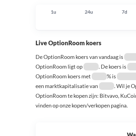
1u
24u
7d
Live OptionRoom koers
De OptionRoom koers van vandaag is
OptionRoom ligt op
. De koers is
OptionRoom koers met
% is
een marktkapitalisatie van
. Wil je
OptionRoom te kopen zijn: Bitvavo, KuCoin
vinden op onze kopen/verkopen pagina.
Wat 