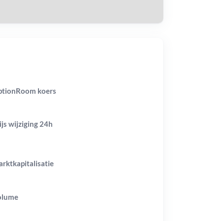
tionRoom koers
ijs wijziging
24h
rktkapitalisatie
olume