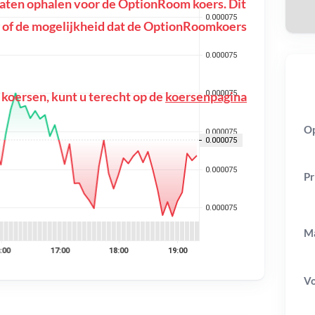
aten ophalen voor de OptionRoom koers. Dit
ing of de mogelijkheid dat de OptionRoomkoers
 koersen, kunt u terecht op de
koersenpagina
Op
Pr
Ma
V