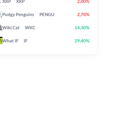
XRP
XRP
2,00%
Pudgy Penguins
PENGU
2,70%
Wiki Cat
WKC
14,30%
What IF
IF
29,40%