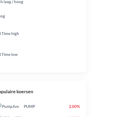
h laag / hoog
ang
l Time
high
l Time
low
pulaire koersen
Pump.fun
PUMP
2,00%