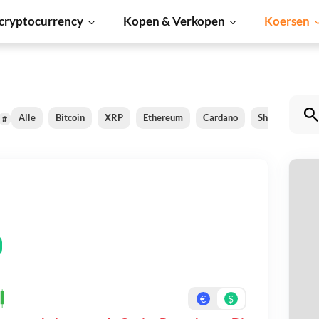
cryptocurrency
Kopen & Verkopen
Koersen
Alle
Bitcoin
XRP
Ethereum
Cardano
Shiba Inu
#
O
Be
On
€
$