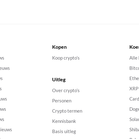
Kopen
Koe
uws
Koop crypto’s
Alle
ieuws
Bitc
ws
Eth
Uitleg
s
XRP
Over crypto’s
euws
Car
Personen
uws
Dog
Crypto termen
uws
Sola
Kennisbank
nieuws
Shib
Basis uitleg