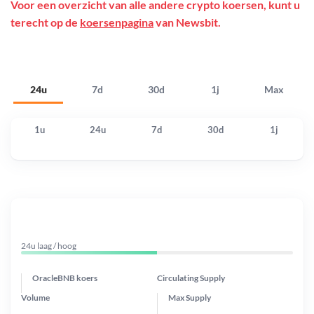
Voor een overzicht van alle andere crypto koersen, kunt u
terecht op de
koersenpagina
van Newsbit.
24u
7d
30d
1j
Max
1u
24u
7d
30d
1j
24u laag / hoog
OracleBNB koers
Circulating Supply
Volume
Max Supply