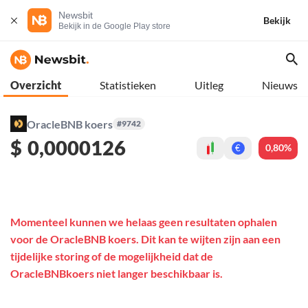
Newsbit
Bekijk
Bekijk in de Google Play store
Overzicht
Statistieken
Uitleg
Nieuws
OracleBNB koers
#9742
$
0,0000126
0,80%
€
Momenteel kunnen we helaas geen resultaten ophalen
voor de OracleBNB koers. Dit kan te wijten zijn aan een
tijdelijke storing of de mogelijkheid dat de
OracleBNBkoers niet langer beschikbaar is.