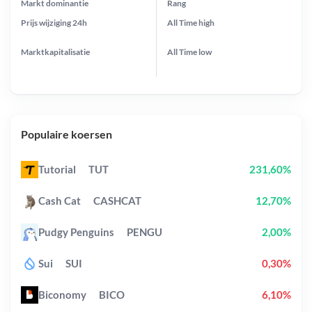
Markt dominantie
Rang
Prijs wijziging
24h
All Time
high
Marktkapitalisatie
All Time
low
Populaire koersen
Tutorial
TUT
231,60%
Cash Cat
CASHCAT
12,70%
Pudgy Penguins
PENGU
2,00%
Sui
SUI
0,30%
Biconomy
BICO
6,10%