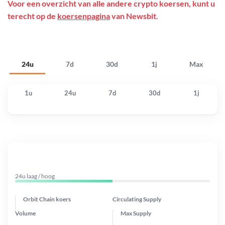
Voor een overzicht van alle andere crypto koersen, kunt u
terecht op de
koersenpagina
van Newsbit.
24u
7d
30d
1j
Max
1u
24u
7d
30d
1j
24u laag / hoog
Orbit Chain koers
Circulating Supply
Volume
Max Supply