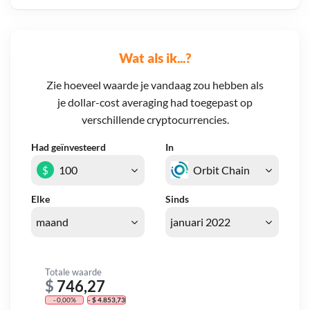
Wat als ik...?
Zie hoeveel waarde je vandaag zou hebben als
je dollar-cost averaging had toegepast op
verschillende cryptocurrencies.
Had geïnvesteerd
In
$
Elke
Sinds
Totale waarde
$
746,27
- 0,00%
- $ 4.853,73