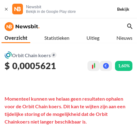
Newsbit
Bekijk
Bekijk in de Google Play store
Overzicht
Statistieken
Uitleg
Nieuws
Orbit Chain koers
#
$
0,0005621
1,60%
€
Momenteel kunnen we helaas geen resultaten ophalen
voor de Orbit Chain koers. Dit kan te wijten zijn aan een
tijdelijke storing of de mogelijkheid dat de Orbit
Chainkoers niet langer beschikbaar is.