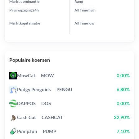
Markt dominantie
Rang
Prijs wijziging
24h
All Time
high
Marktkapitalisatie
All Time
low
Populaire koersen
MowCat
MOW
0,00%
Pudgy Penguins
PENGU
6,80%
DAPPOS
DOS
0,00%
Cash Cat
CASHCAT
32,90%
Pump.fun
PUMP
7,10%