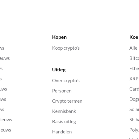
Kopen
Koe
uws
Koop crypto’s
Alle
ieuws
Bitc
ws
Eth
Uitleg
s
XRP
Over crypto’s
euws
Car
Personen
uws
Dog
Crypto termen
uws
Sola
Kennisbank
nieuws
Shib
Basis uitleg
nieuws
Poly
Handelen