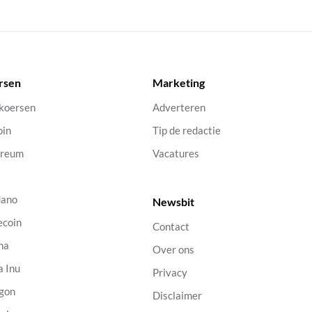
rsen
Marketing
 koersen
Adverteren
oin
Tip de redactie
ereum
Vacatures
dano
Newsbit
ecoin
Contact
na
Over ons
a Inu
Privacy
gon
Disclaimer