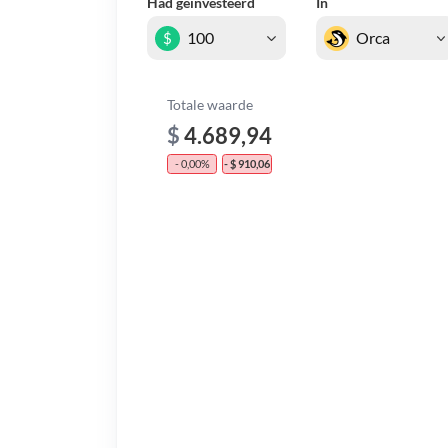
Had geïnvesteerd
In
$
Totale waarde
$
4.689,94
- 0,00%
- $ 910,06