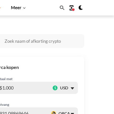
Meer
ana
BNB
rca kopen
taal met
$
tvang