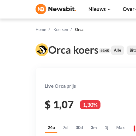
Nieuws
Over 
Home
Koersen
Orca
Orca koers
Alle
Bit
#345
Live Orca prijs
$
1,07
1,30%
24u
7d
30d
3m
1j
Max