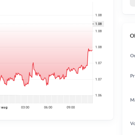
OR
Or
Pr
Ma
V