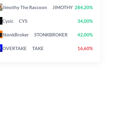
Jimothy The Raccoon
JIMOTHY
284,20%
Cysic
CYS
34,00%
StonkBroker
STONKBROKER
42,00%
OVERTAKE
TAKE
16,60%