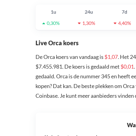
1u
24u
7d
0,30%
1,30%
4,40%
Live Orca koers
De Orca koers van vandaag is
$1,07
. Het 2
$7.455.981. De koers is gedaald met
$0,01
gedaald. Orca is de nummer 345 en heeft ee
kopen? Dat kan. De beste plekken om Orca t
Coinbase. Je kunt meer aanbieders vinden
Wat 