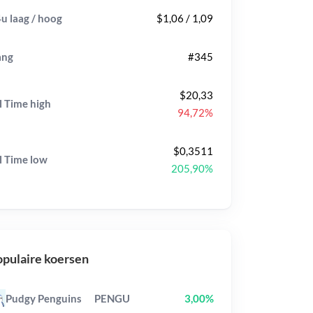
u laag / hoog
$1,06 / 1,09
ang
#345
$20,33
l Time
high
94,72%
$0,3511
l Time
low
205,90%
pulaire koersen
Pudgy Penguins
PENGU
3,00%