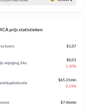
CA prijs statistieken
ca koers
$1,07
$0,01
ijs wijziging
24u
1,30%
$65.31mln
rktkapitalisatie
0,19%
olume
$7.46mln