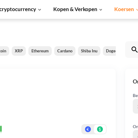
cryptocurrency
Kopen & Verkopen
Koersen
coin
XRP
Ethereum
Cardano
Shiba Inu
Dogecoin
Sol
O
Be
On
€
$