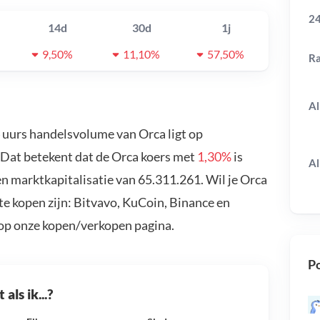
24
14d
30d
1j
9,50%
11,10%
57,50%
R
Al
4 uurs handelsvolume van Orca ligt op
. Dat betekent dat de Orca koers met
1,30%
is
Al
n marktkapitalisatie van 65.311.261. Wil je Orca
e kopen zijn: Bitvavo, KuCoin, Binance en
 op onze kopen/verkopen pagina.
Po
als ik...?