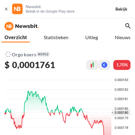
Newsbit
Bekijk
Bekijk in de Google Play store
Overzicht
Statistieken
Uitleg
Nieuws
Orgo koers
#5952
$
0,0001761
1,70%
€