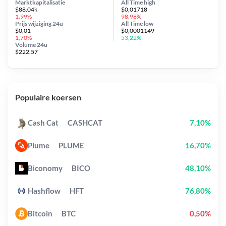
Marktkapitalisatie
All Time
high
$88.04k
$0,01718
1,99%
98,98%
Prijs wijziging
24u
All Time
low
$0,01
$0,0001149
1,70%
53,22%
Volume 24u
$222.57
Populaire koersen
Cash Cat
CASHCAT
7,10%
Plume
PLUME
16,70%
Biconomy
BICO
48,10%
Hashflow
HFT
76,80%
Bitcoin
BTC
0,50%