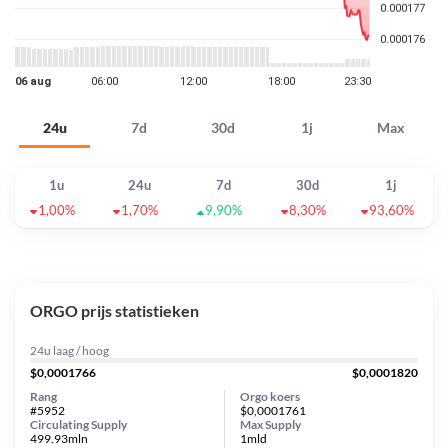
24u
7d
30d
1j
Max
1u
24u
7d
30d
1j
1,00%
1,70%
9,90%
8,30%
93,60%
ORGO prijs statistieken
24u laag / hoog
$0,0001766
$0,0001820
Rang
Orgo koers
#5952
$0,0001761
Circulating Supply
Max Supply
499.93mln
1mld