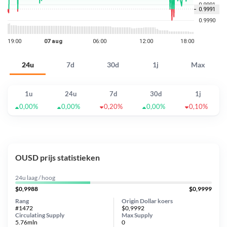
24u
7d
30d
1j
Max
1u
24u
7d
30d
1j
0,00%
0,00%
0,20%
0,00%
0,10%
OUSD prijs statistieken
24u laag / hoog
$0,9988
$0,9999
Rang
Origin Dollar koers
#1472
$0,9992
Circulating Supply
Max Supply
5.76mln
0