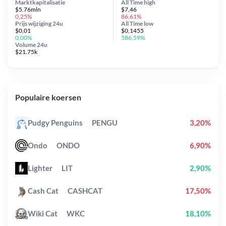
Marktkapitalisatie
All Time
high
$5.76mln
$7,46
0,25%
86,61%
Prijs wijziging
24u
All Time
low
$0,01
$0,1455
0,00%
586,59%
Volume 24u
$21.75k
Populaire koersen
Pudgy Penguins
PENGU
3,20%
Ondo
ONDO
6,90%
Lighter
LIT
2,90%
Cash Cat
CASHCAT
17,50%
Wiki Cat
WKC
18,10%