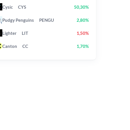
Cysic
CYS
50,30%
Pudgy Penguins
PENGU
2,80%
Lighter
LIT
1,50%
Canton
CC
1,70%