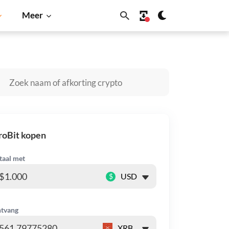
Meer
lana
BNB
roBit kopen
taal met
$
tvang