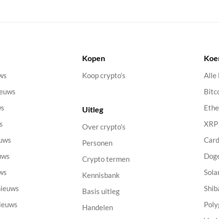
Kopen
Koe
uws
Koop crypto’s
Alle
ieuws
Bitc
ws
Eth
Uitleg
s
XRP
Over crypto’s
euws
Car
Personen
uws
Dog
Crypto termen
uws
Sola
Kennisbank
nieuws
Shib
Basis uitleg
nieuws
Poly
Handelen