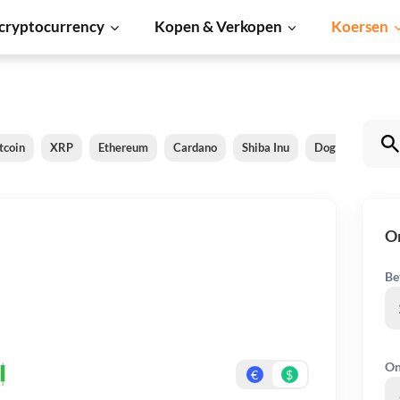
cryptocurrency
Kopen & Verkopen
Koersen
tcoin
XRP
Ethereum
Cardano
Shiba Inu
Dogecoin
So
O
Be
On
€
$