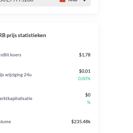
B prijs statistieken
oBit koers
$1,78
$0,01
ijs wijziging
24u
0,00%
$0
rktkapitalisatie
%
olume
$235.48k