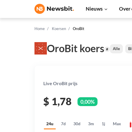
Nieuws
Over 
Home
Koersen
OroBit
OroBit koers
Alle
Bi
#
Live OroBit prijs
$
1,78
0,00%
24u
7d
30d
3m
1j
Max