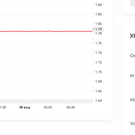
XR
Or
Pr
Ma
V