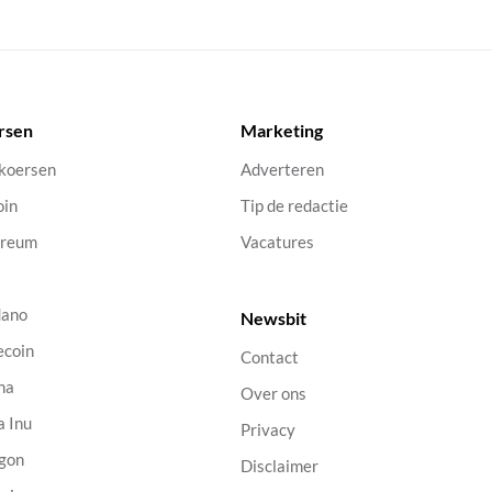
rsen
Marketing
 koersen
Adverteren
oin
Tip de redactie
ereum
Vacatures
dano
Newsbit
ecoin
Contact
na
Over ons
a Inu
Privacy
gon
Disclaimer