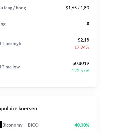
u laag / hoog
$1,65 / 1,80
ang
#
$2,18
l Time
high
17,94%
$0,8019
l Time
low
122,57%
pulaire koersen
Biconomy
BICO
40,30%