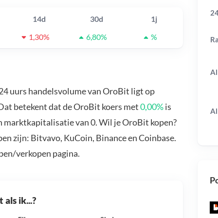
24
14d
30d
1j
1,30%
6,80%
%
R
Al
 24 uurs handelsvolume van OroBit ligt op
 Dat betekent dat de OroBit koers met
0,00%
is
Al
 marktkapitalisatie van 0. Wil je OroBit kopen?
en zijn: Bitvavo, KuCoin, Binance en Coinbase.
open/verkopen pagina.
Po
als ik...?