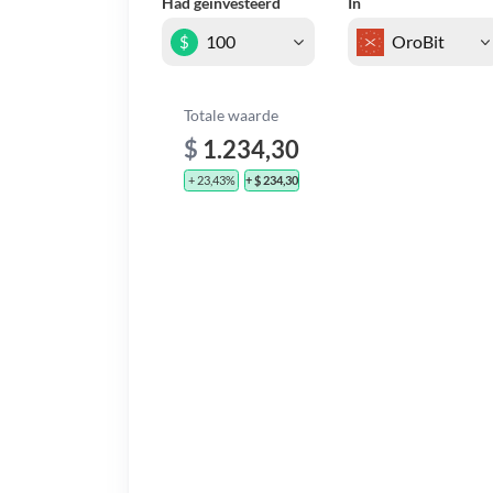
Had geïnvesteerd
In
$
Totale waarde
$
1.234,30
+ 23,43%
+ $ 234,30