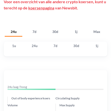
Voor een overzicht van alle andere crypto koersen, kunt u
terecht op de
koersenpagina
van Newsbit.
24u
7d
30d
1j
Max
1u
24u
7d
30d
1j
24u laag / hoog
Out of body experience koers
Circulating Supply
Volume
Max Supply