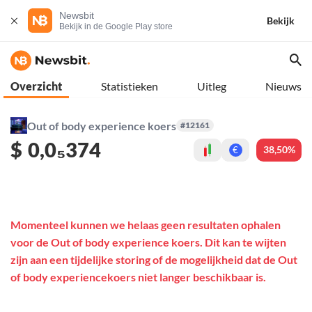
Newsbit
Bekijk
Bekijk in de Google Play store
Overzicht
Statistieken
Uitleg
Nieuws
Out of body experience koers
#12161
$
0,0₅374
38,50%
€
Momenteel kunnen we helaas geen resultaten ophalen
voor de Out of body experience koers. Dit kan te wijten
zijn aan een tijdelijke storing of de mogelijkheid dat de Out
of body experiencekoers niet langer beschikbaar is.