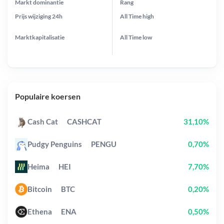
Markt dominantie
Rang
Prijs wijziging
24h
All Time
high
Marktkapitalisatie
All Time
low
Populaire koersen
Cash Cat
CASHCAT
31,10%
Pudgy Penguins
PENGU
0,70%
Heima
HEI
7,70%
Bitcoin
BTC
0,20%
Ethena
ENA
0,50%