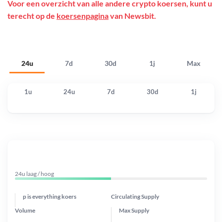
Voor een overzicht van alle andere crypto koersen, kunt u
terecht op de
koersenpagina
van Newsbit.
24u
7d
30d
1j
Max
1u
24u
7d
30d
1j
24u laag / hoog
p is everything koers
Circulating Supply
Volume
Max Supply