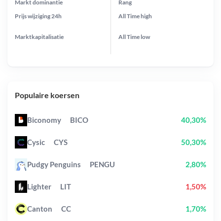
Markt dominantie
Rang
Prijs wijziging
24h
All Time
high
Marktkapitalisatie
All Time
low
Populaire koersen
Biconomy
BICO
40,30%
Cysic
CYS
50,30%
Pudgy Penguins
PENGU
2,80%
Lighter
LIT
1,50%
Canton
CC
1,70%