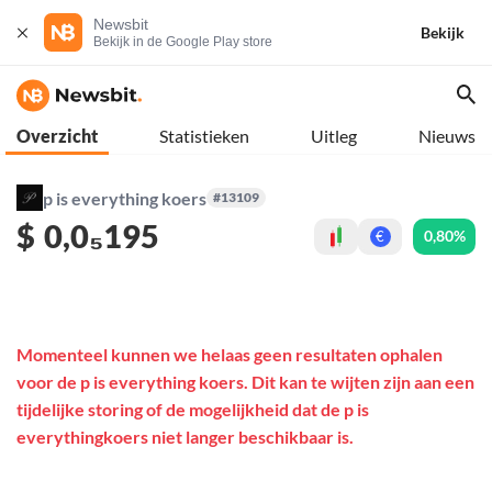
Newsbit
Bekijk
Bekijk in de Google Play store
Overzicht
Statistieken
Uitleg
Nieuws
p is everything koers
#13109
$
0,0₅195
0,80%
€
Momenteel kunnen we helaas geen resultaten ophalen
voor de p is everything koers. Dit kan te wijten zijn aan een
tijdelijke storing of de mogelijkheid dat de p is
everythingkoers niet langer beschikbaar is.