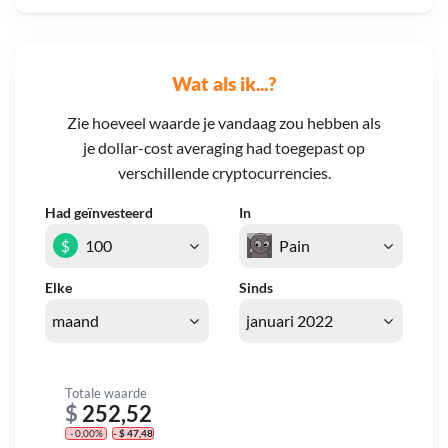
Wat als ik...?
Zie hoeveel waarde je vandaag zou hebben als
je dollar-cost averaging had toegepast op
verschillende cryptocurrencies.
Had geïnvesteerd
In
$
Elke
Sinds
Totale waarde
$
252,52
- 0,00%
- $ 47,48