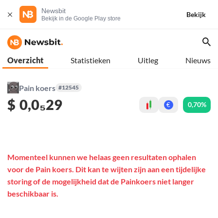
Newsbit
Bekijk
Bekijk in de Google Play store
Overzicht
Statistieken
Uitleg
Nieuws
Pain koers
#12545
$
0,0₅29
0,70%
€
Momenteel kunnen we helaas geen resultaten ophalen
voor de Pain koers. Dit kan te wijten zijn aan een tijdelijke
storing of de mogelijkheid dat de Painkoers niet langer
beschikbaar is.