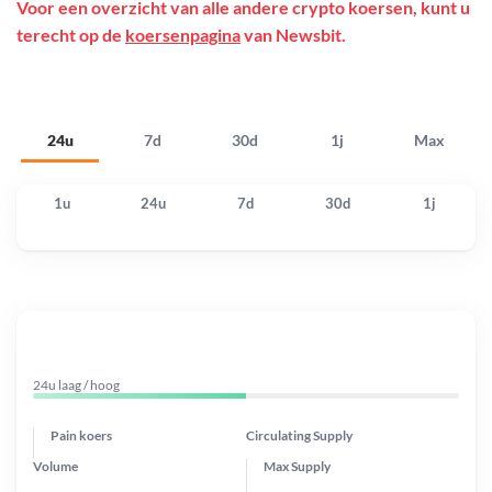
Voor een overzicht van alle andere crypto koersen, kunt u
terecht op de
koersenpagina
van Newsbit.
24u
7d
30d
1j
Max
1u
24u
7d
30d
1j
24u laag / hoog
Pain koers
Circulating Supply
Volume
Max Supply