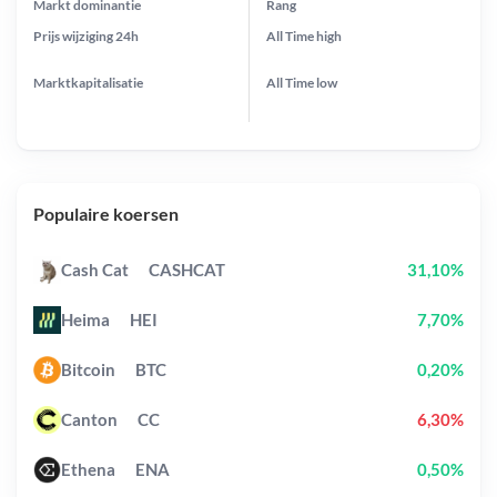
Markt dominantie
Rang
Prijs wijziging
24h
All Time
high
Marktkapitalisatie
All Time
low
Populaire koersen
Cash Cat
CASHCAT
31,10%
Heima
HEI
7,70%
Bitcoin
BTC
0,20%
Canton
CC
6,30%
Ethena
ENA
0,50%