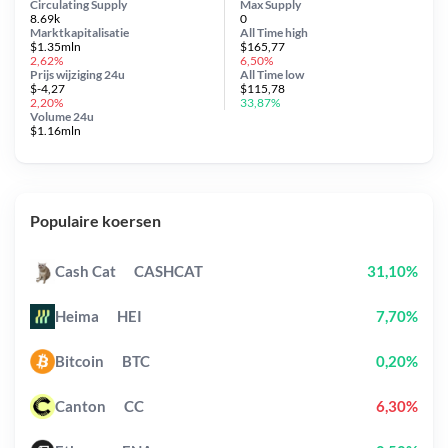
Circulating Supply
Max Supply
8.69k
0
Marktkapitalisatie
All Time
high
$1.35mln
$165,77
2,62%
6,50%
Prijs wijziging
24u
All Time
low
$-4,27
$115,78
2,20%
33,87%
Volume 24u
$1.16mln
Populaire koersen
Cash Cat
CASHCAT
31,10%
Heima
HEI
7,70%
Bitcoin
BTC
0,20%
Canton
CC
6,30%