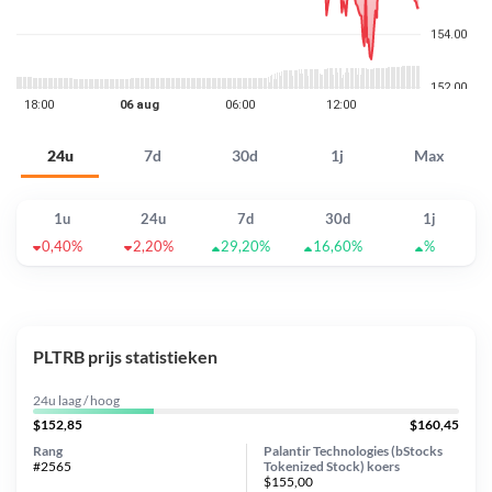
24u
7d
30d
1j
Max
1u
24u
7d
30d
1j
0,40%
2,20%
29,20%
16,60%
%
PLTRB prijs statistieken
24u laag / hoog
$152,85
$160,45
Rang
Palantir Technologies (bStocks
#2565
Tokenized Stock) koers
$155,00