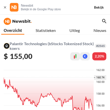
Newsbit
Bekijk
Bekijk in de Google Play store
Overzicht
Statistieken
Uitleg
Nieuws
Palantir Technologies (bStocks Tokenized Stock)
#2565
koers
$
155,00
2,20%
€