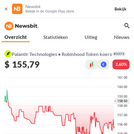
Newsbit
Bekijk
Bekijk in de Google Play store
Overzicht
Statistieken
Uitleg
Nieuws
Palantir Technologies • Robinhood Token koers
#3373
$
155,79
2,60%
€