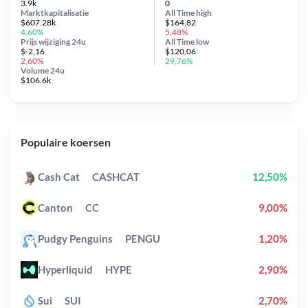
3.9k
0
Marktkapitalisatie
All Time
high
$607.28k
$164,82
4,60%
5,48%
Prijs wijziging
24u
All Time
low
$-2,16
$120,06
2,60%
29,76%
Volume 24u
$106.6k
Populaire koersen
Cash Cat
CASHCAT
12,50%
Canton
CC
9,00%
Pudgy Penguins
PENGU
1,20%
Hyperliquid
HYPE
2,90%
Sui
SUI
2,70%