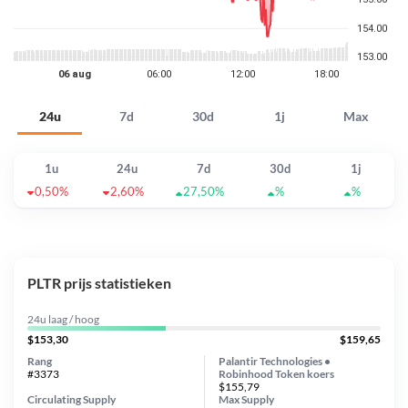
24u
7d
30d
1j
Max
1u
24u
7d
30d
1j
0,50%
2,60%
27,50%
%
%
PLTR prijs statistieken
24u laag / hoog
$153,30
$159,65
Rang
Palantir Technologies •
#3373
Robinhood Token koers
$155,79
Circulating Supply
Max Supply