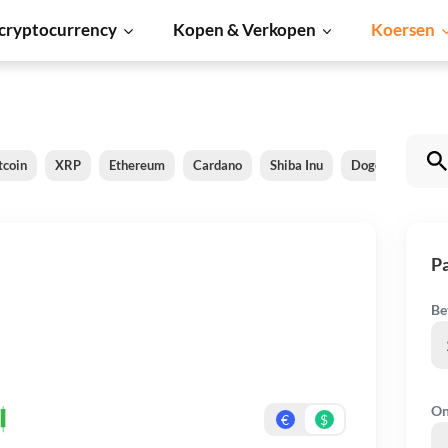
cryptocurrency
Kopen & Verkopen
Koersen
tcoin
XRP
Ethereum
Cardano
Shiba Inu
Dogecoin
So
Pa
Be
On
€
$