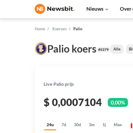
Nieuws
Over 
Home
Koersen
Palio
Palio koers
Alle
Bi
#5279
Live Palio prijs
$
0,0007104
0,00%
24u
7d
30d
3m
1j
Max