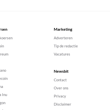
rsen
Marketing
 koersen
Adverteren
oin
Tip de redactie
ereum
Vacatures
dano
Newsbit
ecoin
Contact
na
Over ons
a Inu
Privacy
gon
Disclaimer