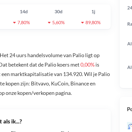
24
14d
30d
1j
7,80%
5,60%
89,80%
R
Al
 Het 24 uurs handelsvolume van Palio ligt op
 Dat betekent dat de Palio koers met
0,00%
is
Al
 een marktkapitalisatie van 134.920. Wil je Palio
te kopen zijn: Bitvavo, KuCoin, Binance en
 op onze kopen/verkopen pagina.
Po
als ik...?