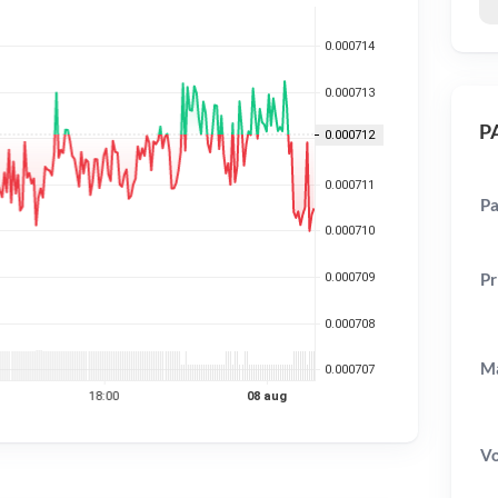
PA
Pa
Pr
Ma
V