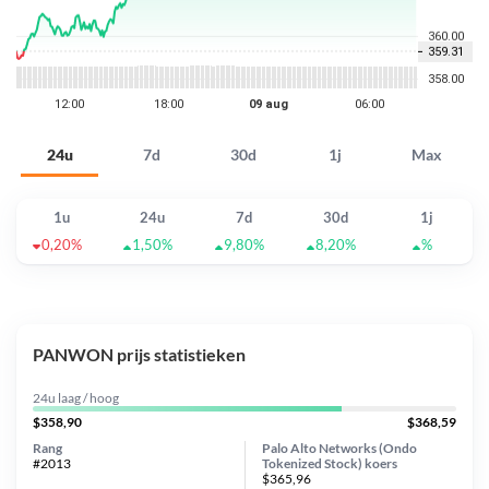
24u
7d
30d
1j
Max
1u
24u
7d
30d
1j
0,20%
1,50%
9,80%
8,20%
%
PANWON prijs statistieken
24u laag / hoog
$358,90
$368,59
Rang
Palo Alto Networks (Ondo
#2013
Tokenized Stock) koers
$365,96