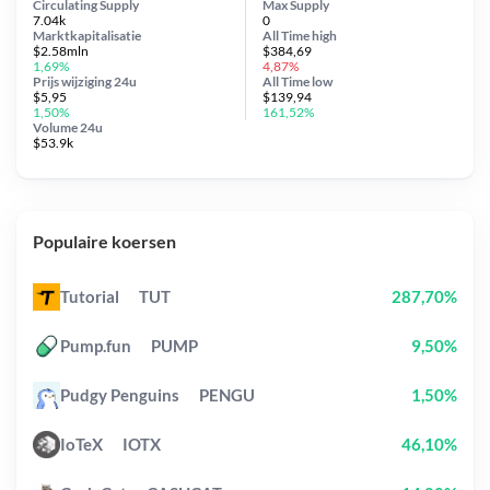
Circulating Supply
Max Supply
7.04k
0
Marktkapitalisatie
All Time
high
$2.58mln
$384,69
1,69%
4,87%
Prijs wijziging
24u
All Time
low
$5,95
$139,94
1,50%
161,52%
Volume 24u
$53.9k
Populaire koersen
Tutorial
TUT
287,70%
Pump.fun
PUMP
9,50%
Pudgy Penguins
PENGU
1,50%
IoTeX
IOTX
46,10%