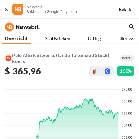
Newsbit
Bekijk
Bekijk in de Google Play store
Overzicht
Statistieken
Uitleg
Nieuws
Palo Alto Networks (Ondo Tokenized Stock)
#2013
koers
$
365,96
1,50%
€