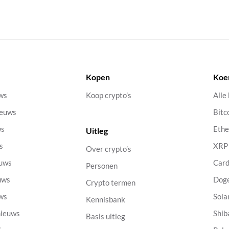
Kopen
Koe
uws
Koop crypto’s
Alle
ieuws
Bitc
ws
Eth
Uitleg
s
XRP
Over crypto’s
euws
Car
Personen
uws
Dog
Crypto termen
uws
Sola
Kennisbank
nieuws
Shib
Basis uitleg