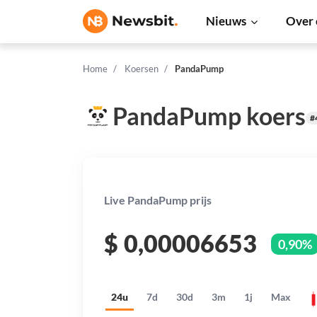
Nieuws
Over 
Home
Koersen
PandaPump
PandaPump koers
#
Live PandaPump prijs
$
0,00006653
0,90%
24u
7d
30d
3m
1j
Max