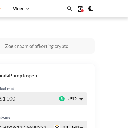
Meer
Dogecoin
Solana
BNB
andaPump kopen
taal met
$
tvang