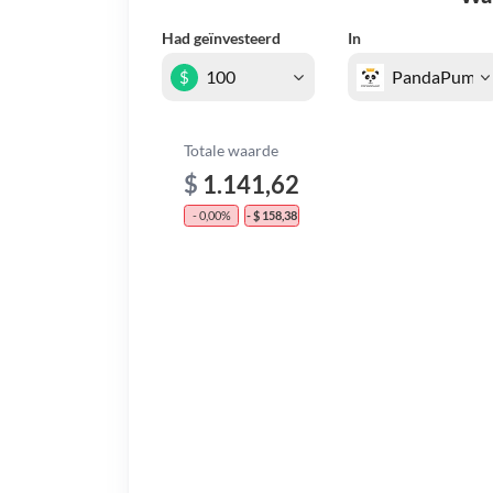
Had geïnvesteerd
In
$
Totale waarde
$
1.141,62
- 0,00%
- $ 158,38