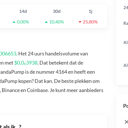
24
14d
30d
1j
0,00%
10,40%
25,80%
R
Al
0006653
. Het 24 uurs handelsvolume van
gen met
$0,0₆3938
. Dat betekent dat de
Al
 PandaPump is de nummer 4164 en heeft een
andaPump kopen? Dat kan. De beste plekken om
 Binance en Coinbase. Je kunt meer aanbieders
Po
als ik...?