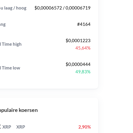
u laag / hoog
$0,00006572 / 0,00006719
ang
#4164
$0,0001223
l Time
high
45,64%
$0,0000444
l Time
low
49,83%
pulaire koersen
XRP
XRP
2,90%