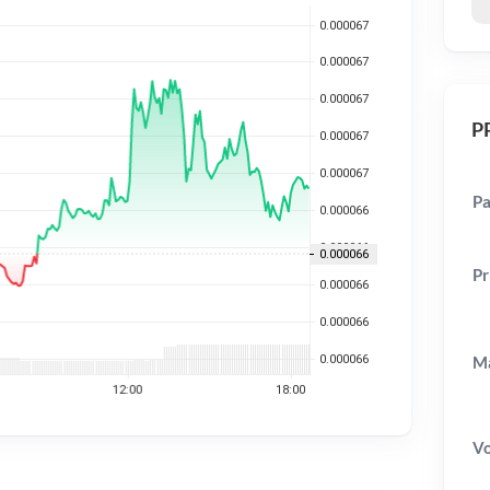
PP
Pa
Pr
Ma
V