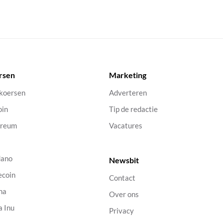
rsen
Marketing
 koersen
Adverteren
oin
Tip de redactie
ereum
Vacatures
dano
Newsbit
ecoin
Contact
na
Over ons
a Inu
Privacy