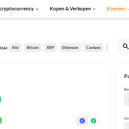
cryptocurrency
Kopen & Verkopen
Koersen
Alle
Bitcoin
XRP
Ethereum
Cardano
Shiba Inu
4164
P
Be
On
€
$