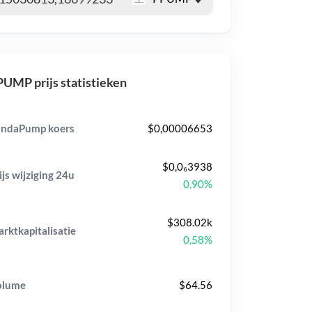
UMP prijs statistieken
ndaPump koers
$0,00006653
$0,0₆3938
ijs wijziging
24u
0,90%
$308.02k
rktkapitalisatie
0,58%
olume
$64.56