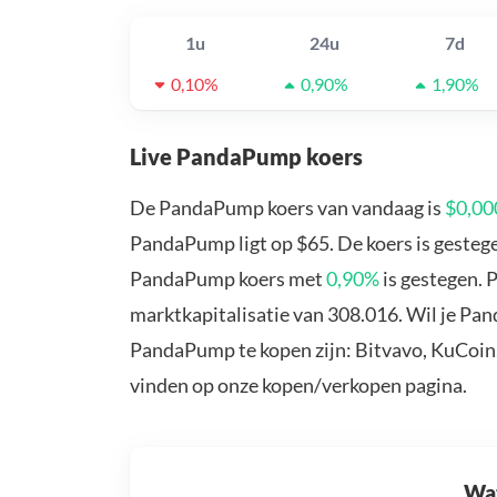
1u
24u
7d
0,10%
0,90%
1,90%
Live PandaPump koers
De PandaPump koers van vandaag is
$0,0
PandaPump ligt op $65. De koers is geste
PandaPump koers met
0,90%
is gestegen.
marktkapitalisatie van 308.016. Wil je P
PandaPump te kopen zijn: Bitvavo, KuCoin,
vinden op onze kopen/verkopen pagina.
Wat 