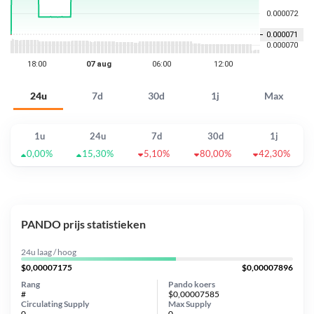
24u
7d
30d
1j
Max
1u
24u
7d
30d
1j
0,00%
15,30%
5,10%
80,00%
42,30%
PANDO prijs statistieken
24u laag / hoog
$0,00007175
$0,00007896
Rang
Pando koers
#
$0,00007585
Circulating Supply
Max Supply
0
0