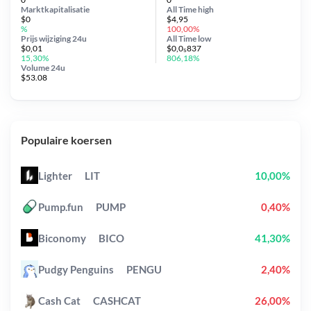
Marktkapitalisatie
All Time
high
$0
$4,95
%
100,00%
Prijs wijziging
24u
All Time
low
$0,01
$0,0₅837
15,30%
806,18%
Volume 24u
$53.08
Populaire koersen
Lighter
LIT
10,00%
Pump.fun
PUMP
0,40%
Biconomy
BICO
41,30%
Pudgy Penguins
PENGU
2,40%
Cash Cat
CASHCAT
26,00%