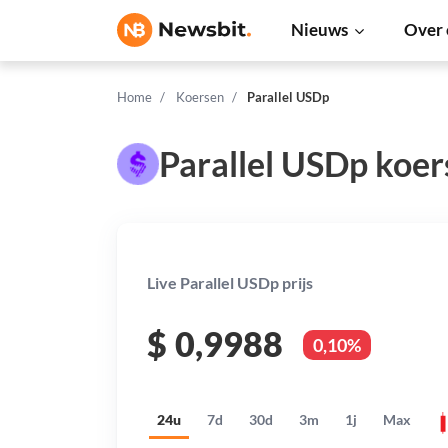
Nieuws
Over 
Home
Koersen
Parallel USDp
Parallel USDp koer
Live Parallel USDp prijs
$
0,9988
0,10%
24u
7d
30d
3m
1j
Max