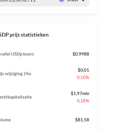
DP prijs statistieken
rallel USDp koers
$0,9988
$0,01
ijs wijziging
24u
0,10%
$1.97mln
rktkapitalisatie
0,18%
olume
$81.58