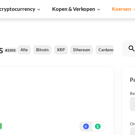
cryptocurrency
Kopen & Verkopen
Koersen
s
Alle
Bitcoin
XRP
Ethereum
Cardano
Shiba I
#2202
Pa
Be
On
€
$