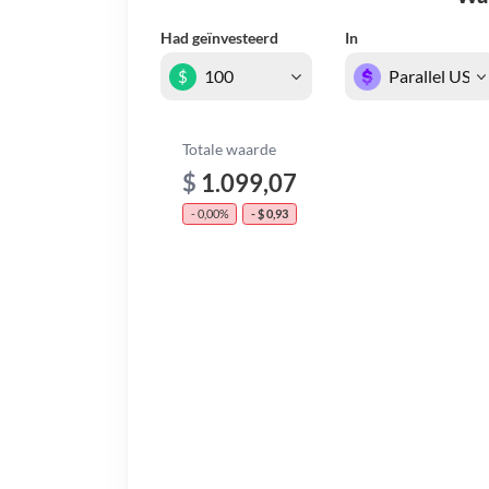
Had geïnvesteerd
In
$
Totale waarde
$
1.099,07
- 0,00%
- $ 0,93