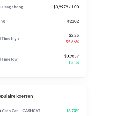
u laag / hoog
$0,9979 / 1,00
ang
#2202
$2,25
l Time
high
55,66%
$0,9837
l Time
low
1,54%
pulaire koersen
Cash Cat
CASHCAT
18,70%