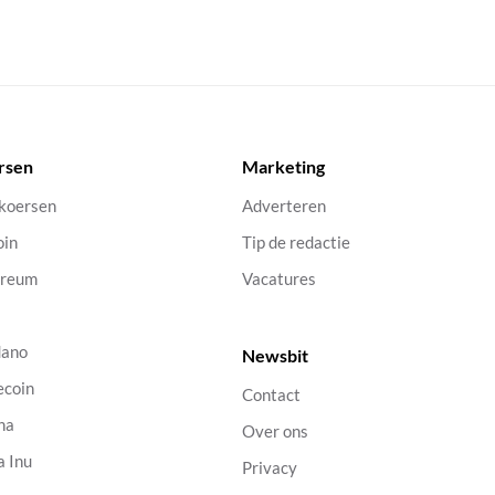
rsen
Marketing
 koersen
Adverteren
oin
Tip de redactie
ereum
Vacatures
dano
Newsbit
ecoin
Contact
na
Over ons
a Inu
Privacy