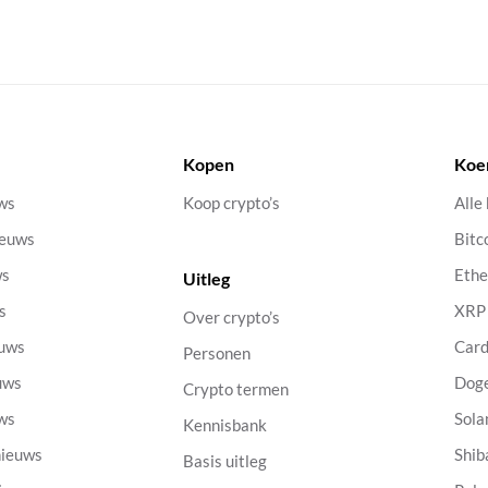
Kopen
Koe
uws
Koop crypto’s
Alle
ieuws
Bitc
ws
Eth
Uitleg
s
XRP
Over crypto’s
euws
Car
Personen
uws
Dog
Crypto termen
uws
Sola
Kennisbank
nieuws
Shib
Basis uitleg