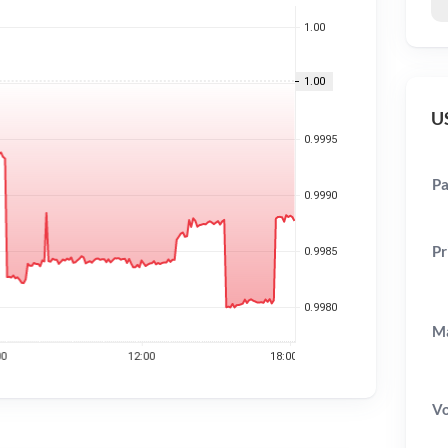
US
Pa
Pr
Ma
V