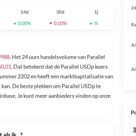
24
14d
30d
1j
0,00%
0,10%
%
R
Al
9988
. Het 24 uurs handelsvolume van Parallel
$0,01
. Dat betekent dat de Parallel USDp koers
Al
 nummer 2202 en heeft een marktkapitalisatie van
t kan. De beste plekken om Parallel USDp te
oinbase. Je kunt meer aanbieders vinden op onze
Po
als ik...?