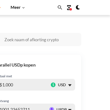
Meer
nu
Dogecoin
Solana
BNB
rallel USDp kopen
taal met
$
tvang