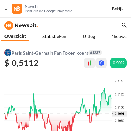
Newsbit
Bekijk
Bekijk in de Google Play store
Overzicht
Statistieken
Uitleg
Nieuws
Paris Saint-Germain Fan Token koers
#1237
$
0,5112
0,50%
€