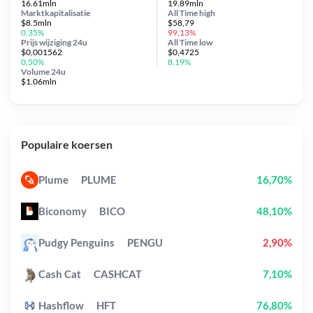
16.61mln
19.89mln
Marktkapitalisatie
All Time
high
$8.5mln
$58,79
0,35%
99,13%
Prijs wijziging
24u
All Time
low
$0,001562
$0,4725
0,50%
8,19%
Volume 24u
$1.06mln
Populaire koersen
Plume
PLUME
16,70%
Biconomy
BICO
48,10%
Pudgy Penguins
PENGU
2,90%
Cash Cat
CASHCAT
7,10%
Hashflow
HFT
76,80%