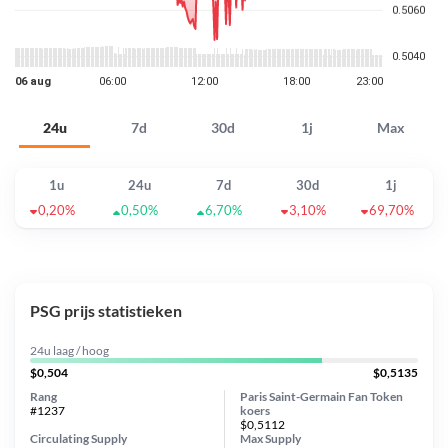
24u
7d
30d
1j
Max
1u
24u
7d
30d
1j
0,20%
0,50%
6,70%
3,10%
69,70%
PSG prijs statistieken
24u laag / hoog
$0,504
$0,5135
Rang
Paris Saint-Germain Fan Token
#1237
koers
$0,5112
Circulating Supply
Max Supply