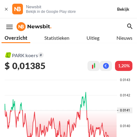
Newsbit
Bekijk
Bekijk in de Google Play store
Overzicht
Statistieken
Uitleg
Nieuws
PARK koers
#
$
0,01385
1,20%
€