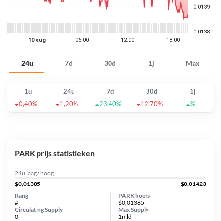
24u
7d
30d
1j
Max
1u
24u
7d
30d
1j
0,40%
1,20%
23,40%
12,70%
%
PARK prijs statistieken
24u laag / hoog
$0,01385
$0,01423
Rang
PARK koers
#
$0,01385
Circulating Supply
Max Supply
0
1mld