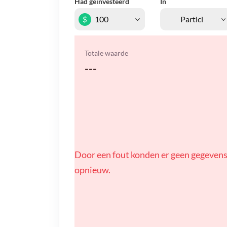
Had geïnvesteerd
In
$
Totale waarde
---
Door een fout konden er geen gegevens
opnieuw.