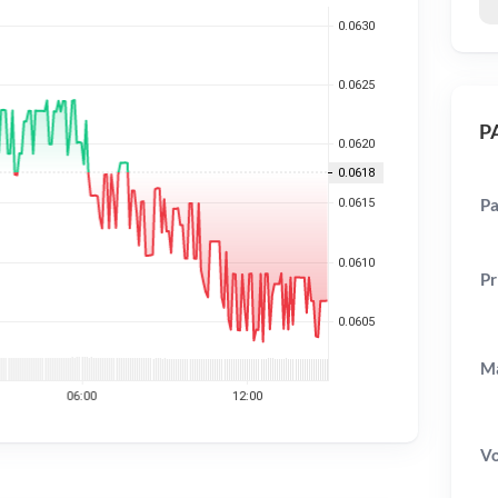
PA
Pa
Pr
Ma
V