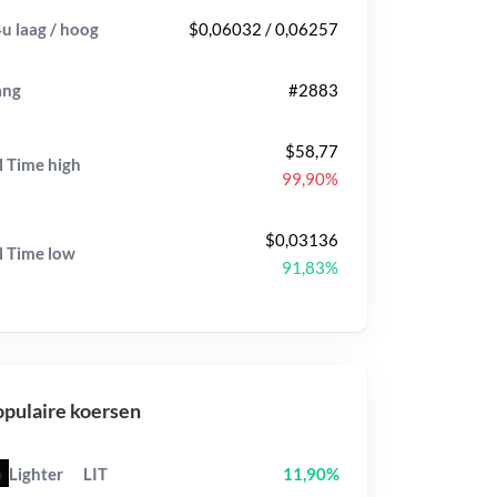
u laag / hoog
$0,06032 / 0,06257
ang
#2883
$58,77
l Time
high
99,90%
$0,03136
l Time
low
91,83%
pulaire koersen
Lighter
LIT
11,90%