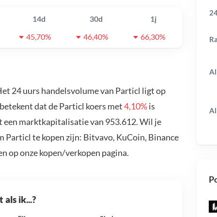
24
14d
30d
1j
45,70%
46,40%
66,30%
R
Al
Het 24 uurs handelsvolume van Particl ligt op
 betekent dat de Particl koers met
4,10%
is
Al
t een marktkapitalisatie van 953.612. Wil je
 Particl te kopen zijn: Bitvavo, KuCoin, Binance
en op onze kopen/verkopen pagina.
Po
als ik...?