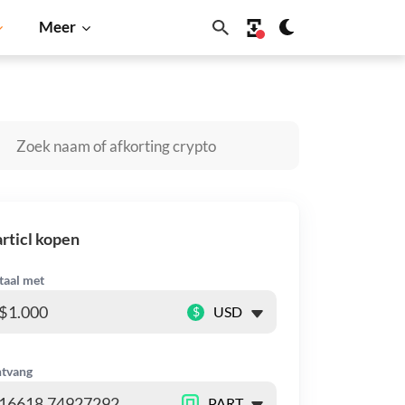
Meer
Solana
BNB
rticl kopen
taal met
$
tvang