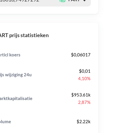
RT prijs statistieken
rticl koers
$0,06017
$0,01
ijs wijziging
24u
4,10%
$953.61k
rktkapitalisatie
2,87%
olume
$2.22k