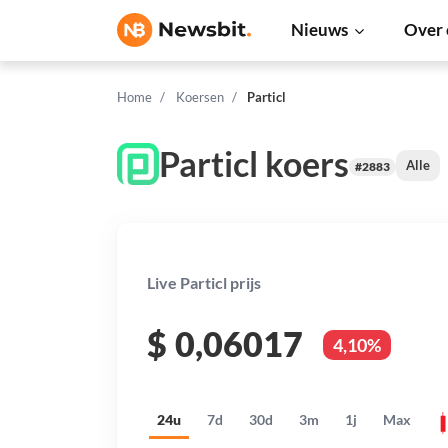
Nieuws
Over 
Home
Koersen
Particl
Particl koers
Alle
#2883
Live Particl prijs
$
0,06017
4,10%
24u
7d
30d
3m
1j
Max