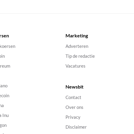
rsen
Marketing
 koersen
Adverteren
oin
Tip de redactie
ereum
Vacatures
dano
Newsbit
ecoin
Contact
na
Over ons
a Inu
Privacy
gon
Disclaimer