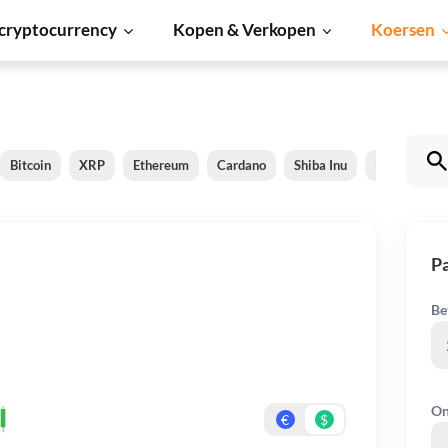
cryptocurrency
Kopen & Verkopen
Koersen
Bitcoin
XRP
Ethereum
Cardano
Shiba Inu
Dogecoin
Pa
Be
On
€
$