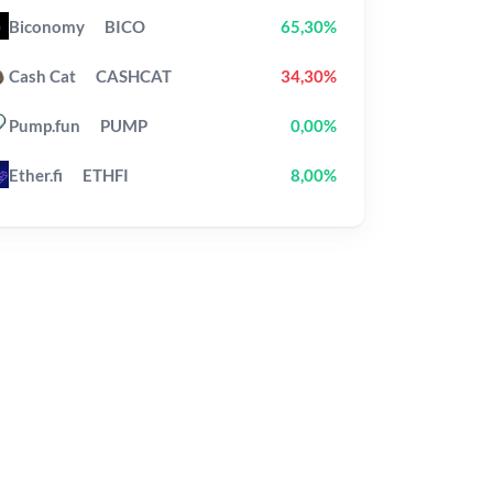
Biconomy
BICO
65,30%
Cash Cat
CASHCAT
34,30%
Pump.fun
PUMP
0,00%
Ether.fi
ETHFI
8,00%