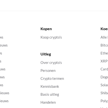
Kopen
Koe
uws
Koop crypto’s
Alle
ieuws
Bitc
ws
Eth
Uitleg
s
XRP
Over crypto’s
euws
Car
Personen
uws
Dog
Crypto termen
uws
Sola
Kennisbank
nieuws
Shib
Basis uitleg
nieuws
Poly
Handelen