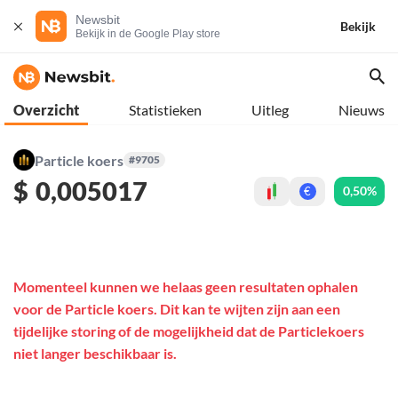
Newsbit
Bekijk
Bekijk in de Google Play store
Overzicht
Statistieken
Uitleg
Nieuws
Particle koers
#9705
$
0,005017
0,50%
€
Momenteel kunnen we helaas geen resultaten ophalen
voor de Particle koers. Dit kan te wijten zijn aan een
tijdelijke storing of de mogelijkheid dat de Particlekoers
niet langer beschikbaar is.