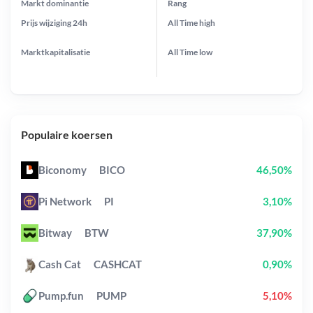
Markt dominantie
Rang
Prijs wijziging
24h
All Time
high
Marktkapitalisatie
All Time
low
Populaire koersen
Biconomy
BICO
46,50%
Pi Network
PI
3,10%
Bitway
BTW
37,90%
Cash Cat
CASHCAT
0,90%
Pump.fun
PUMP
5,10%