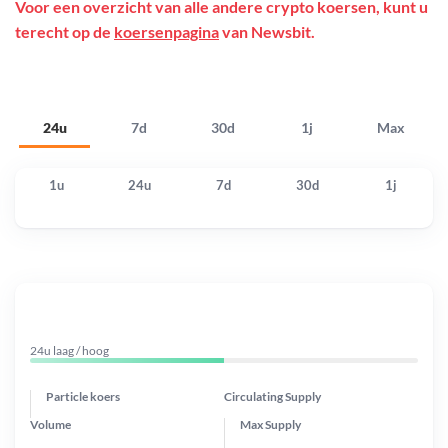
Voor een overzicht van alle andere crypto koersen, kunt u
terecht op de
koersenpagina
van Newsbit.
24u
7d
30d
1j
Max
1u
24u
7d
30d
1j
24u laag / hoog
Particle koers
Circulating Supply
Volume
Max Supply