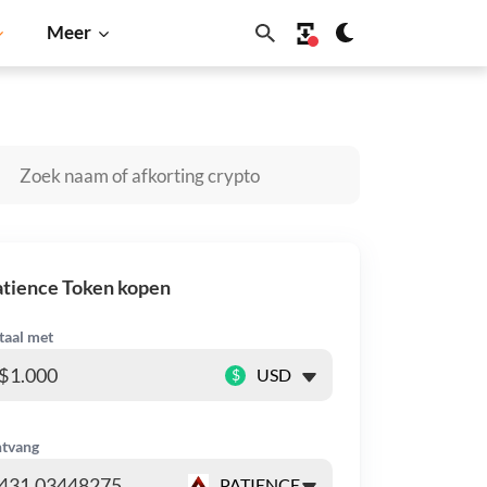
Meer
a Inu
Dogecoin
Solana
BNB
tience Token kopen
taal met
$
tvang