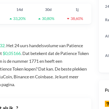
24
14d
30d
1j
33,20%
30,80%
38,60%
R
Al
,32
. Het 24 uurs handelsvolume van Patience
et
$0,05166
. Dat betekent dat de Patience Token
Al
en is de nummer 1771 en heeft een
atience Token kopen? Dat kan. De beste plekken
KuCoin, Binance en Coinbase. Je kunt meer
 pagina.
Po
als ik...?