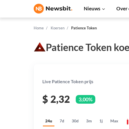
Nieuws
Over 
Home
Koersen
Patience Token
Patience Token koe
Live Patience Token prijs
$
2,32
3,00%
24u
7d
30d
3m
1j
Max