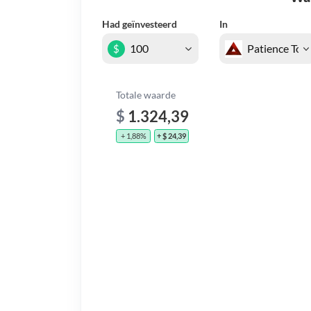
Had geïnvesteerd
In
$
Totale waarde
$
1.324,39
+ 1,88%
+ $ 24,39