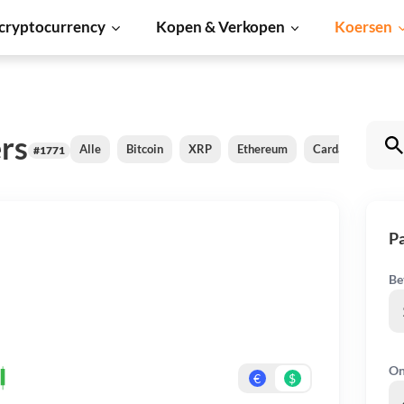
cryptocurrency
Kopen & Verkopen
Koersen
rs
Alle
Bitcoin
XRP
Ethereum
Cardano
Shib
#1771
Pa
Be
On
€
$