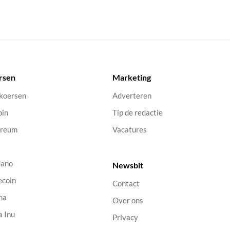
rsen
Marketing
 koersen
Adverteren
oin
Tip de redactie
ereum
Vacatures
dano
Newsbit
ecoin
Contact
na
Over ons
a Inu
Privacy