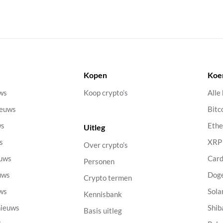
Kopen
Koe
uws
Koop crypto’s
Alle
ieuws
Bitc
ws
Eth
Uitleg
s
XRP
Over crypto’s
euws
Car
Personen
uws
Dog
Crypto termen
uws
Sola
Kennisbank
nieuws
Shib
Basis uitleg