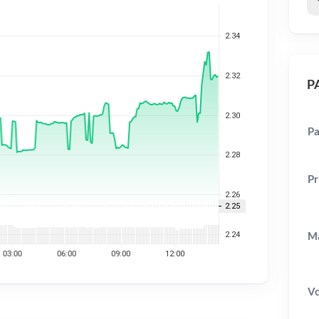
PA
Pa
Pr
Ma
V