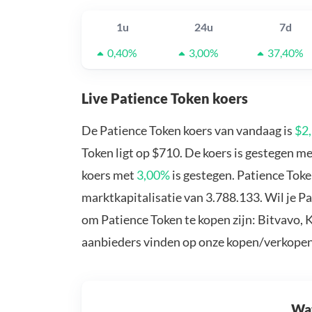
1u
24u
7d
0,40%
3,00%
37,40%
Live Patience Token koers
De Patience Token koers van vandaag is
$2
Token ligt op $710. De koers is gestegen m
koers met
3,00%
is gestegen. Patience Tok
marktkapitalisatie van 3.788.133. Wil je P
om Patience Token te kopen zijn: Bitvavo, 
aanbieders vinden op onze kopen/verkopen
Wat 