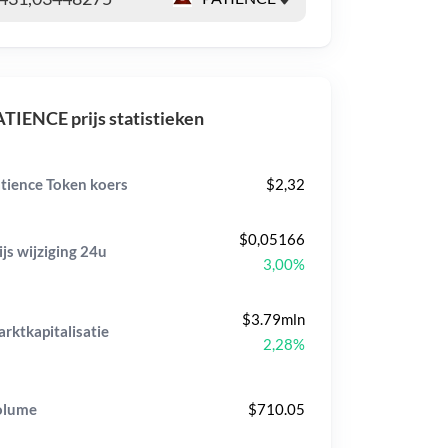
TIENCE prijs statistieken
tience Token koers
$2,32
$0,05166
ijs wijziging
24u
3,00%
$3.79mln
rktkapitalisatie
2,28%
olume
$710.05