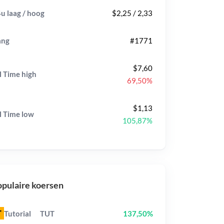
u laag / hoog
$2,25 / 2,33
ang
#1771
$7,60
l Time
high
69,50%
$1,13
l Time
low
105,87%
pulaire koersen
Tutorial
TUT
137,50%