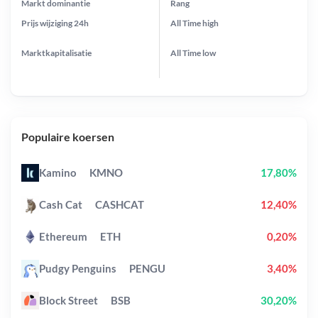
Markt dominantie
Rang
Prijs wijziging
24h
All Time
high
Marktkapitalisatie
All Time
low
Populaire koersen
Kamino
KMNO
17,80%
Cash Cat
CASHCAT
12,40%
Ethereum
ETH
0,20%
Pudgy Penguins
PENGU
3,40%
Block Street
BSB
30,20%