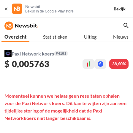
Newsbit
Bekijk
Bekijk in de Google Play store
Overzicht
Statistieken
Uitleg
Nieuws
Paxi Network koers
#4181
$
0,005763
38,60%
€
Momenteel kunnen we helaas geen resultaten ophalen
voor de Paxi Network koers. Dit kan te wijten zijn aan een
tijdelijke storing of de mogelijkheid dat de Paxi
Networkkoers niet langer beschikbaar is.