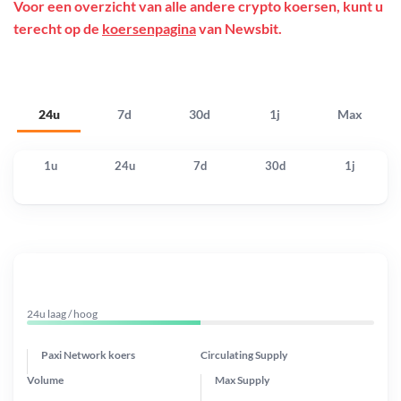
Voor een overzicht van alle andere crypto koersen, kunt u
terecht op de
koersenpagina
van Newsbit.
24u
7d
30d
1j
Max
1u
24u
7d
30d
1j
24u laag / hoog
Paxi Network koers
Circulating Supply
Volume
Max Supply