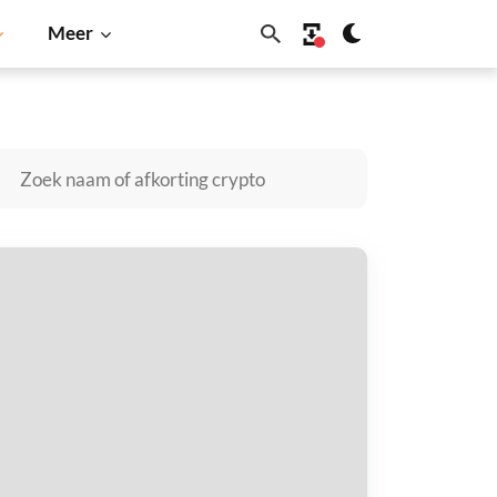
Meer
ogecoin
Solana
BNB
aystream kopen
taal met
$
tvang