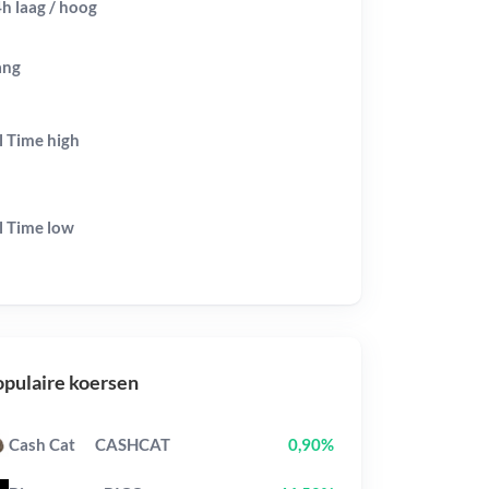
h laag / hoog
ang
l Time
high
l Time
low
pulaire koersen
Cash Cat
CASHCAT
0,90%