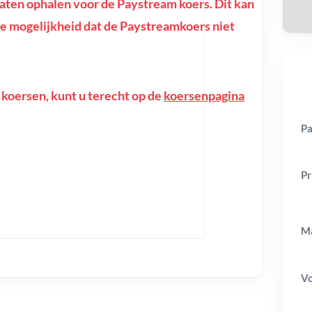
ten ophalen voor de Paystream koers. Dit kan
f de mogelijkheid dat de Paystreamkoers niet
 koersen, kunt u terecht op de
koersenpagina
Pa
Pr
Ma
V