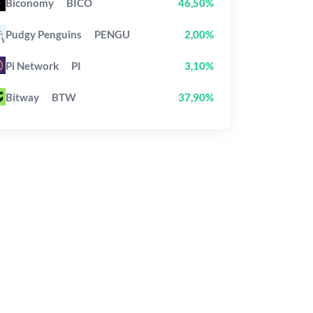
Biconomy
BICO
46,50%
Pudgy Penguins
PENGU
2,00%
Pi Network
PI
3,10%
Bitway
BTW
37,90%