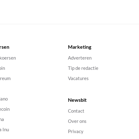
rsen
Marketing
 koersen
Adverteren
oin
Tip de redactie
ereum
Vacatures
dano
Newsbit
ecoin
Contact
na
Over ons
a Inu
Privacy