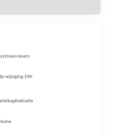
ystream koers
ijs wijziging
24h
rktkapitalisatie
olume