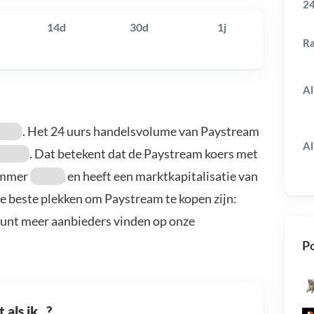
24
14d
30d
1j
R
Al
. Het 24 uurs handelsvolume van Paystream
Al
. Dat betekent dat de Paystream koers met
nummer
en heeft een marktkapitalisatie van
De beste plekken om Paystream te kopen zijn:
kunt meer aanbieders vinden op onze
Po
als ik...?