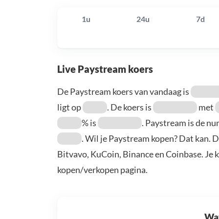
1u
24u
7d
Live Paystream koers
De Paystream koers van vandaag is
ligt op
. De koers is
met
% is
. Paystream is de 
. Wil je Paystream kopen? Dat kan. 
Bitvavo, KuCoin, Binance en Coinbase. Je 
kopen/verkopen pagina.
Wat 