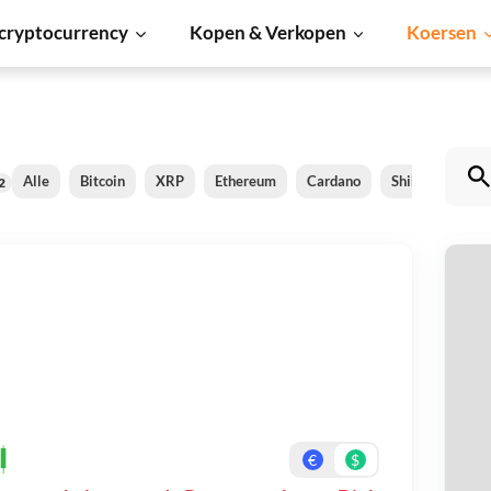
cryptocurrency
Kopen & Verkopen
Koersen
Alle
Bitcoin
XRP
Ethereum
Cardano
Shiba Inu
D
2
P
Be
On
€
$