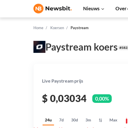
Nieuws
Over 
Home
Koersen
Paystream
Paystream koers
#582
Live Paystream prijs
$
0,03034
0,00%
24u
7d
30d
3m
1j
Max