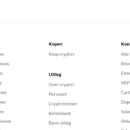
Kopen
Koe
uws
Koop crypto’s
Alle
ieuws
Bitc
ws
Eth
Uitleg
s
XRP
Over crypto’s
euws
Car
Personen
uws
Dog
Crypto termen
uws
Sola
Kennisbank
nieuws
Shib
Basis uitleg