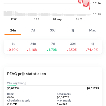
24u
7d
30d
1j
Max
1u
24u
7d
30d
1j
0,10%
1,10%
1,70%
9,50%
74,40%
PEAQ prijs statistieken
24u laag / hoog
$0,01754
$0,01793
Rang
peaq koers
#486
$0,01757
Circulating Supply
Max Supply
2.41mld
5.67mld