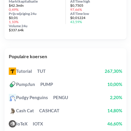
Marktkapitalisatie
All Time
high
$42.3mln
$0,7505
0,49%
97,66%
Prijs wijziging
24u
All Time
low
$0,01
$0,01224
1,10%
43,59%
Volume 24u
$337.64k
Populaire koersen
Tutorial
TUT
267,30%
Pump.fun
PUMP
10,00%
Pudgy Penguins
PENGU
2,20%
Cash Cat
CASHCAT
14,80%
IoTeX
IOTX
46,60%