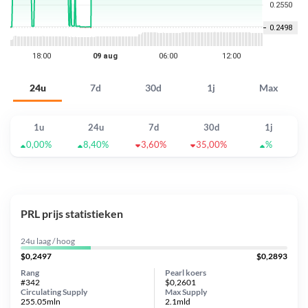
24u
7d
30d
1j
Max
1u
24u
7d
30d
1j
0,00%
8,40%
3,60%
35,00%
%
PRL prijs statistieken
24u laag / hoog
$0,2497
$0,2893
Rang
Pearl koers
#342
$0,2601
Circulating Supply
Max Supply
255.05mln
2.1mld