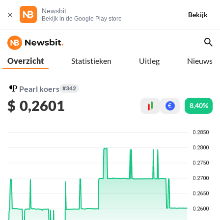
Newsbit
Bekijk
Bekijk in de Google Play store
Overzicht
Statistieken
Uitleg
Nieuws
Pearl koers
#342
$
0,2601
8,40%
€