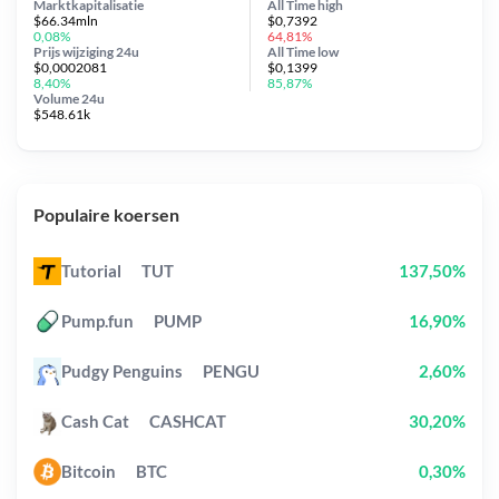
Marktkapitalisatie
All Time
high
$66.34mln
$0,7392
0,08%
64,81%
Prijs wijziging
24u
All Time
low
$0,0002081
$0,1399
8,40%
85,87%
Volume 24u
$548.61k
Populaire koersen
Tutorial
TUT
137,50%
Pump.fun
PUMP
16,90%
Pudgy Penguins
PENGU
2,60%
Cash Cat
CASHCAT
30,20%
Bitcoin
BTC
0,30%