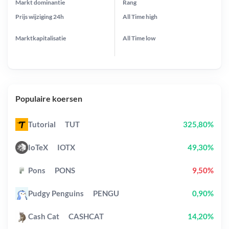
Markt dominantie
Rang
Prijs wijziging
24h
All Time
high
Marktkapitalisatie
All Time
low
Populaire koersen
Tutorial
TUT
325,80%
IoTeX
IOTX
49,30%
Pons
PONS
9,50%
Pudgy Penguins
PENGU
0,90%
Cash Cat
CASHCAT
14,20%