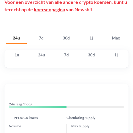
Voor een overzicht van alle andere crypto koersen, kunt u
terecht op de
koersenpagina
van Newsbit.
24u
7d
30d
1j
Max
1u
24u
7d
30d
1j
24u laag / hoog
PEDUCK koers
Circulating Supply
Volume
Max Supply