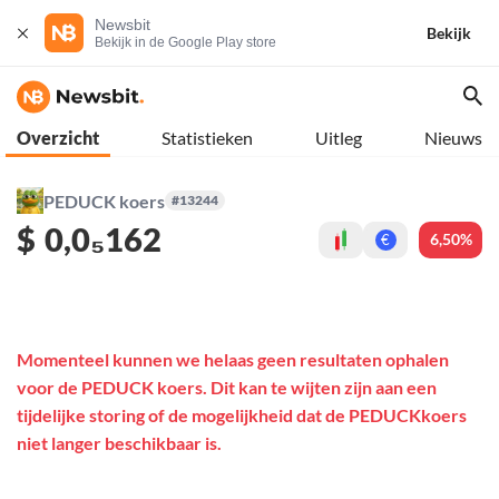
Newsbit
Bekijk
Bekijk in de Google Play store
Overzicht
Statistieken
Uitleg
Nieuws
PEDUCK koers
#13244
$
0,0₅162
6,50%
€
Momenteel kunnen we helaas geen resultaten ophalen
voor de PEDUCK koers. Dit kan te wijten zijn aan een
tijdelijke storing of de mogelijkheid dat de PEDUCKkoers
niet langer beschikbaar is.