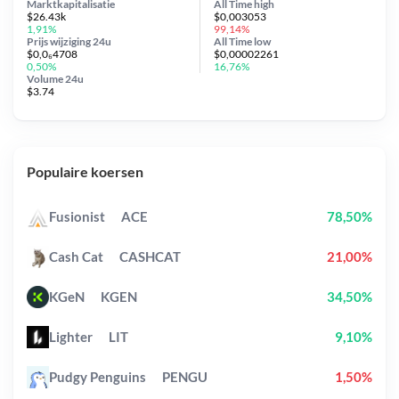
Marktkapitalisatie
All Time
high
$26.43k
$0,003053
1,91%
99,14%
Prijs wijziging
24u
All Time
low
$0,0₆4708
$0,00002261
0,50%
16,76%
Volume 24u
$3.74
Populaire koersen
Fusionist
ACE
78,50%
Cash Cat
CASHCAT
21,00%
KGeN
KGEN
34,50%
Lighter
LIT
9,10%
Pudgy Penguins
PENGU
1,50%