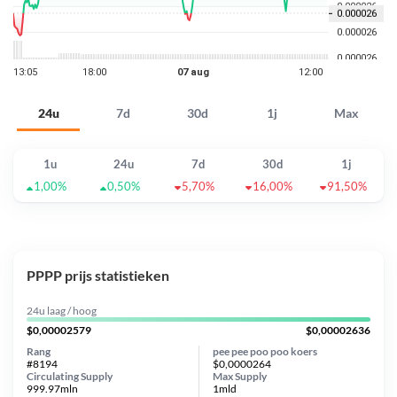
24u
7d
30d
1j
Max
1u
24u
7d
30d
1j
1,00%
0,50%
5,70%
16,00%
91,50%
PPPP prijs statistieken
24u laag / hoog
$0,00002579
$0,00002636
Rang
pee pee poo poo koers
#8194
$0,0000264
Circulating Supply
Max Supply
999.97mln
1mld