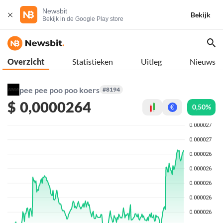
Newsbit
Bekijk
Bekijk in de Google Play store
Overzicht
Statistieken
Uitleg
Nieuws
pee pee poo poo koers
#8194
$
0,0000264
0,50%
€