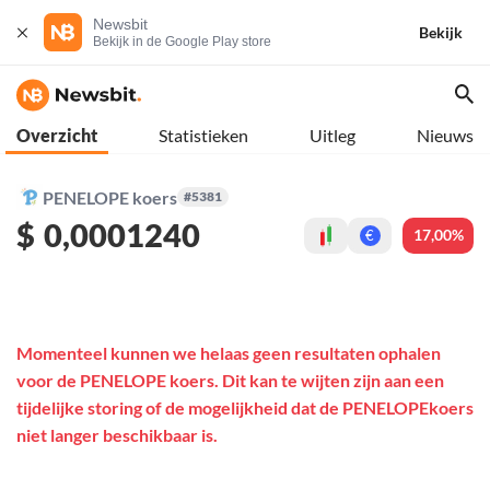
Newsbit
Bekijk
Bekijk in de Google Play store
Overzicht
Statistieken
Uitleg
Nieuws
PENELOPE koers
#5381
$
0,0001240
17,00%
€
Momenteel kunnen we helaas geen resultaten ophalen
voor de PENELOPE koers. Dit kan te wijten zijn aan een
tijdelijke storing of de mogelijkheid dat de PENELOPEkoers
niet langer beschikbaar is.