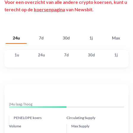
Voor een overzicht van alle andere crypto koersen, kunt u
terecht op de
koersenpagina
van Newsbit.
24u
7d
30d
1j
Max
1u
24u
7d
30d
1j
24u laag / hoog
PENELOPE koers
Circulating Supply
Volume
Max Supply