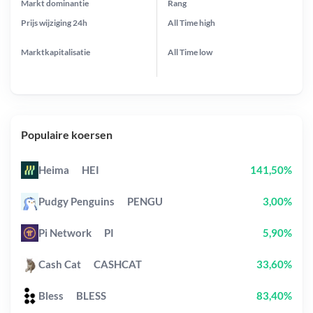
Markt dominantie
Rang
Prijs wijziging
24h
All Time
high
Marktkapitalisatie
All Time
low
Populaire koersen
Heima
HEI
141,50%
Pudgy Penguins
PENGU
3,00%
Pi Network
PI
5,90%
Cash Cat
CASHCAT
33,60%
Bless
BLESS
83,40%