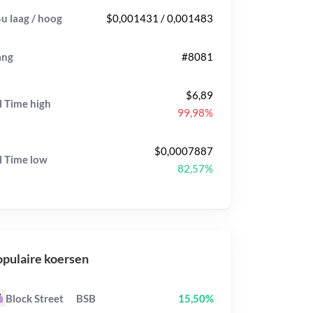
u laag / hoog
$0,001431 / 0,001483
ang
#8081
$6,89
l Time
high
99,98%
$0,0007887
l Time
low
82,57%
pulaire koersen
Block Street
BSB
15,50%