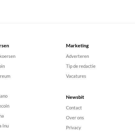
rsen
Marketing
 koersen
Adverteren
oin
Tip de redactie
ereum
Vacatures
dano
Newsbit
ecoin
Contact
na
Over ons
a Inu
Privacy