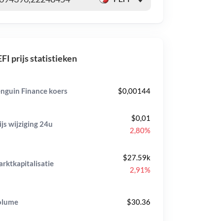
FI prijs statistieken
nguin Finance koers
$0,00144
$0,01
ijs wijziging
24u
2,80%
$27.59k
rktkapitalisatie
2,91%
olume
$30.36