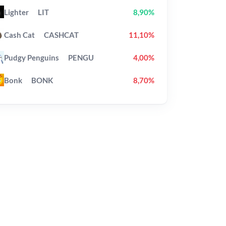
Lighter
LIT
8,90%
Cash Cat
CASHCAT
11,10%
Pudgy Penguins
PENGU
4,00%
Bonk
BONK
8,70%