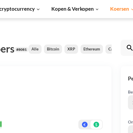
cryptocurrency
Kopen & Verkopen
Koersen
oers
Alle
Bitcoin
XRP
Ethereum
Cardano
S
#8081
Pe
Be
On
€
$