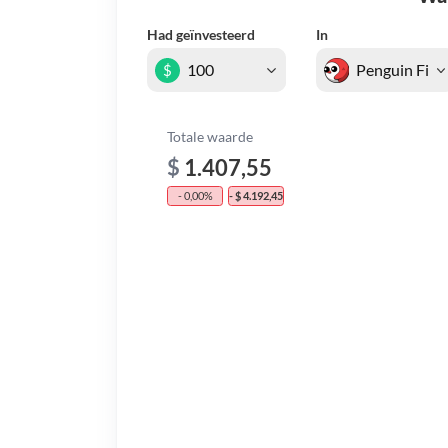
Had geïnvesteerd
In
$
Totale waarde
$
1.407,55
- 0,00%
- $ 4.192,45