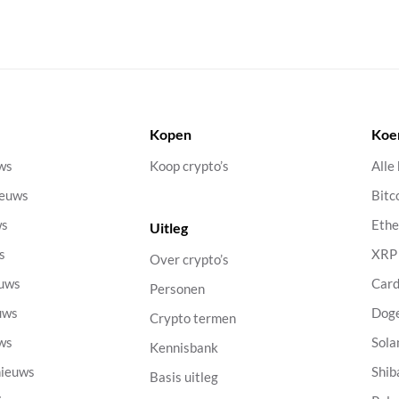
Kopen
Koe
uws
Koop crypto’s
Alle
ieuws
Bitc
ws
Eth
Uitleg
s
XRP
Over crypto’s
euws
Car
Personen
uws
Dog
Crypto termen
uws
Sola
Kennisbank
nieuws
Shib
Basis uitleg