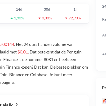
24
14d
30d
1j
1,90%
0,30%
72,90%
R
Al
0,00144
. Het 24 uurs handelsvolume van
edaald met
$0,01
. Dat betekent dat de Penguin
Al
in Finance is de nummer 8081 en heeft een
guin Finance kopen? Dat kan. De beste plekken om
Coin, Binance en Coinbase. Je kunt meer
 pagina.
Po
als ik...?