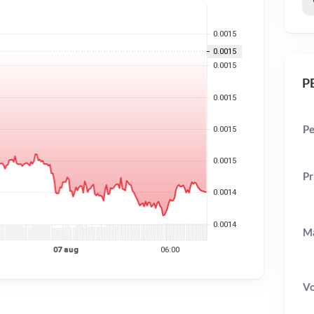
PE
Pe
Pr
Ma
V