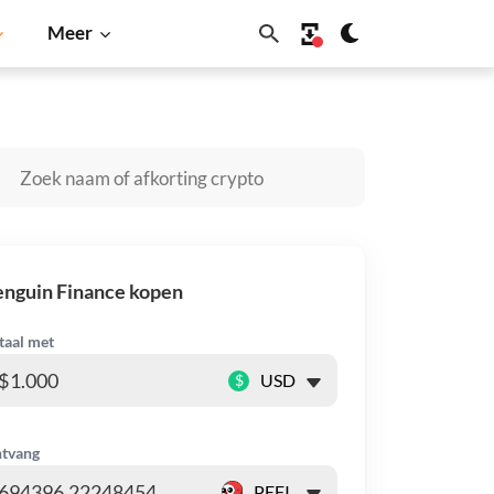
Meer
hiba Inu
Dogecoin
Solana
BNB
nguin Finance kopen
taal met
$
tvang