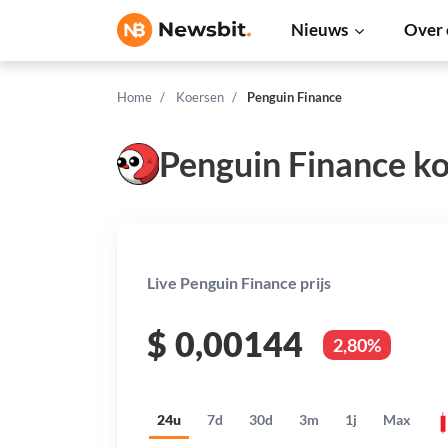
Nieuws
Over 
Home
Koersen
Penguin Finance
Penguin Finance k
Live Penguin Finance prijs
$
0,00144
2,80%
24u
7d
30d
3m
1j
Max