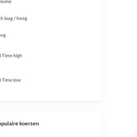
olume
h laag / hoog
ang
l Time
high
l Time
low
pulaire koersen