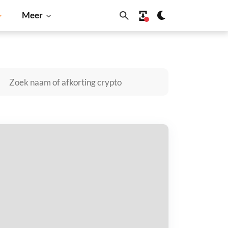
Meer
Cardano
Shiba Inu
Dogecoin
Solana
BNB
nguin Solutions (Ondo Tokenized)
open
taal met
$