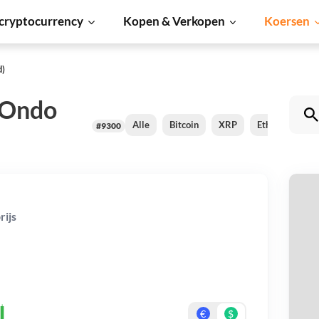
cryptocurrency
Kopen & Verkopen
Koersen
d)
(Ondo
Alle
Bitcoin
XRP
Ethereum
#9300
Pe
rijs
k
Be
€
$