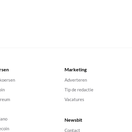
rsen
Marketing
 koersen
Adverteren
oin
Tip de redactie
ereum
Vacatures
dano
Newsbit
ecoin
Contact