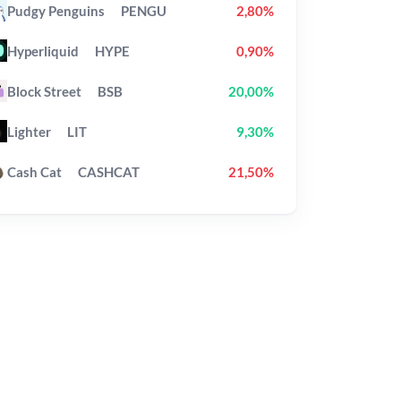
Pudgy Penguins
PENGU
2,80%
Hyperliquid
HYPE
0,90%
Block Street
BSB
20,00%
Lighter
LIT
9,30%
Cash Cat
CASHCAT
21,50%