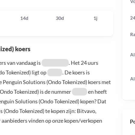
V
24
14d
30d
1j
R
ized) koers
Al
ers van vandaag is
. Het 24 uurs
o Tokenized) ligt op
. De koers is
Al
de Penguin Solutions (Ondo Tokenized) koers met
 (Ondo Tokenized) is de nummer
en heeft
Penguin Solutions (Ondo Tokenized) kopen? Dat
 (Ondo Tokenized) te kopen zijn: Bitvavo,
r aanbieders vinden op onze kopen/verkopen
Po