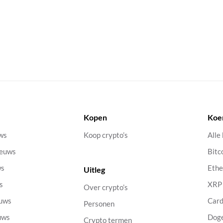
Kopen
Koe
uws
Koop crypto’s
Alle
ieuws
Bitc
ws
Eth
Uitleg
s
XRP
Over crypto’s
euws
Car
Personen
uws
Dog
Crypto termen