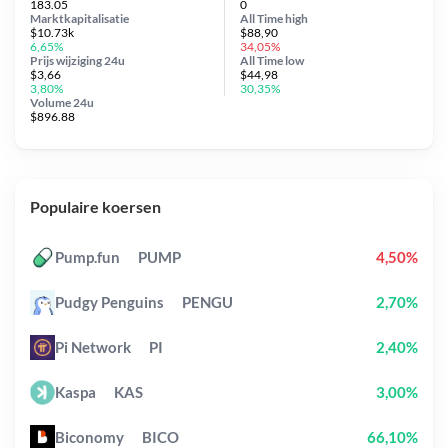
183.05
0
Marktkapitalisatie
All Time
high
$10.73k
$88,90
6,65%
34,05%
Prijs wijziging
24u
All Time
low
$3,66
$44,98
3,80%
30,35%
Volume 24u
$896.88
Populaire koersen
Pump.fun
PUMP
4,50%
Pudgy Penguins
PENGU
2,70%
Pi Network
PI
2,40%
Kaspa
KAS
3,00%
Biconomy
BICO
66,10%