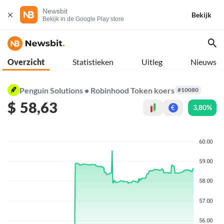
Newsbit
Bekijk
Bekijk in de Google Play store
Overzicht
Statistieken
Uitleg
Nieuws
Penguin Solutions • Robinhood Token koers
#10080
$
58,63
3,80%
€