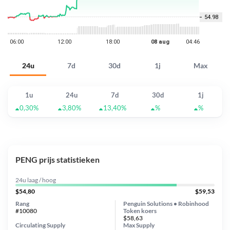
24u
7d
30d
1j
Max
1u
24u
7d
30d
1j
0,30%
3,80%
13,40%
%
%
PENG prijs statistieken
24u laag / hoog
$54,80
$59,53
Rang
Penguin Solutions • Robinhood
#10080
Token koers
$58,63
Circulating Supply
Max Supply