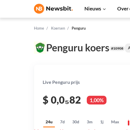
Nieuws
Over 
Home
Koersen
Penguru
Penguru koers
A
#10908
Live Penguru prijs
$
0,0₅82
1,00%
24u
7d
30d
3m
1j
Max