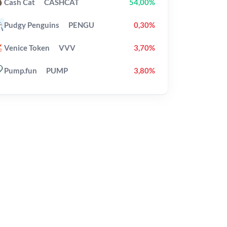
Cash Cat
CASHCAT
54,00%
Pudgy Penguins
PENGU
0,30%
Venice Token
VVV
3,70%
Pump.fun
PUMP
3,80%