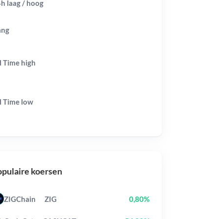
h laag / hoog
ang
l Time
high
l Time
low
pulaire koersen
ZIGChain
ZIG
0,80%