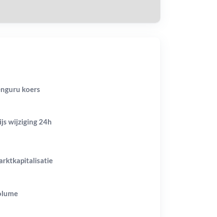
nguru koers
ijs wijziging
24h
rktkapitalisatie
olume