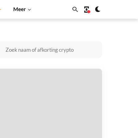
Meer
oin
Solana
BNB
enguru kopen
taal met
$
tvang