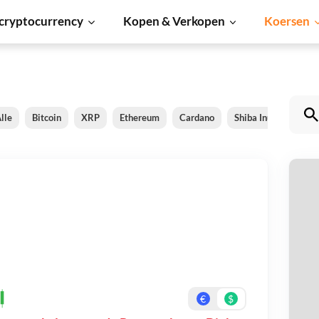
cryptocurrency
Kopen & Verkopen
Koersen
lle
Bitcoin
XRP
Ethereum
Cardano
Shiba Inu
Dogec
P
Be
On
€
$