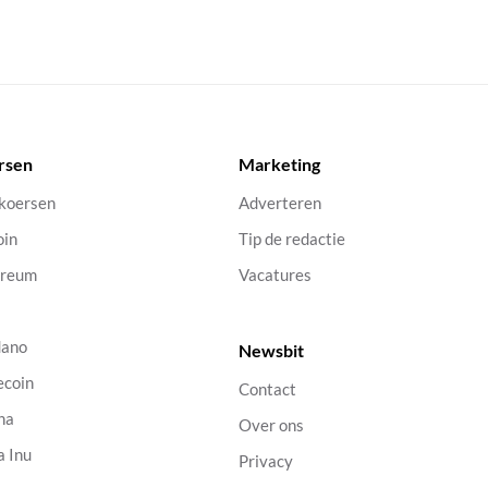
rsen
Marketing
 koersen
Adverteren
oin
Tip de redactie
ereum
Vacatures
dano
Newsbit
ecoin
Contact
na
Over ons
a Inu
Privacy