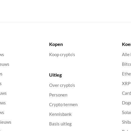
Kopen
Koe
uws
Koop crypto’s
Alle
ieuws
Bitc
ws
Eth
Uitleg
s
XRP
Over crypto’s
euws
Car
Personen
uws
Dog
Crypto termen
uws
Sola
Kennisbank
nieuws
Shib
Basis uitleg