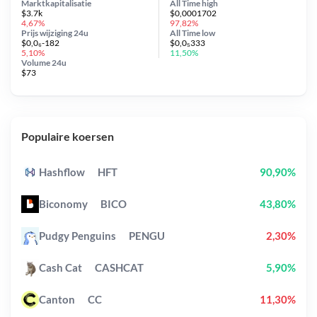
Marktkapitalisatie
All Time
high
$3.7k
$0,0001702
4,67%
97,82%
Prijs wijziging
24u
All Time
low
$0,0₆-182
$0,0₅333
5,10%
11,50%
Volume 24u
$73
Populaire koersen
Hashflow
HFT
90,90%
Biconomy
BICO
43,80%
Pudgy Penguins
PENGU
2,30%
Cash Cat
CASHCAT
5,90%
Canton
CC
11,30%