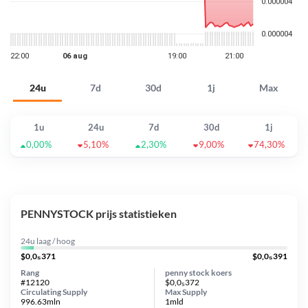
24u
7d
30d
1j
Max
1u
24u
7d
30d
1j
0,00%
5,10%
2,30%
9,00%
74,30%
PENNYSTOCK prijs statistieken
24u laag / hoog
$0,0₅371
$0,0₅391
Rang
penny stock koers
#12120
$0,0₅372
Circulating Supply
Max Supply
996.63mln
1mld