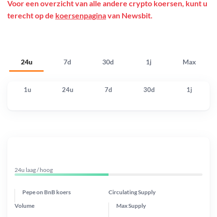
Voor een overzicht van alle andere crypto koersen, kunt u
terecht op de
koersenpagina
van Newsbit.
24u
7d
30d
1j
Max
1u
24u
7d
30d
1j
24u laag / hoog
Pepe on BnB koers
Circulating Supply
Volume
Max Supply