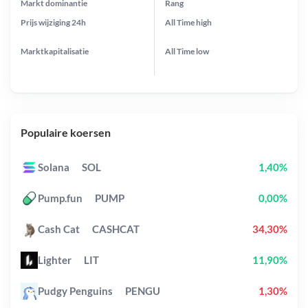
Markt dominantie
Rang
Prijs wijziging
24h
All Time
high
Marktkapitalisatie
All Time
low
Populaire koersen
Solana
SOL
1,40%
Pump.fun
PUMP
0,00%
Cash Cat
CASHCAT
34,30%
Lighter
LIT
11,90%
Pudgy Penguins
PENGU
1,30%