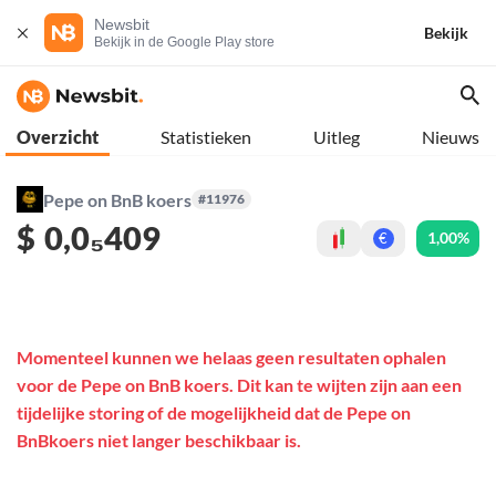
Newsbit
Bekijk
Bekijk in de Google Play store
Overzicht
Statistieken
Uitleg
Nieuws
Pepe on BnB koers
#11976
$
0,0₅409
1,00%
€
Momenteel kunnen we helaas geen resultaten ophalen
voor de Pepe on BnB koers. Dit kan te wijten zijn aan een
tijdelijke storing of de mogelijkheid dat de Pepe on
BnBkoers niet langer beschikbaar is.