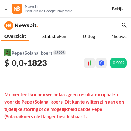
Newsbit
Bekijk
Bekijk in de Google Play store
Overzicht
Statistieken
Uitleg
Nieuws
Pepe (Solana) koers
#8998
$
0,0₇1823
0,50%
€
Momenteel kunnen we helaas geen resultaten ophalen
voor de Pepe (Solana) koers. Dit kan te wijten zijn aan een
tijdelijke storing of de mogelijkheid dat de Pepe
(Solana)koers niet langer beschikbaar is.