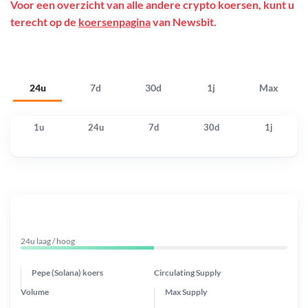
Voor een overzicht van alle andere crypto koersen, kunt u
terecht op de
koersenpagina
van Newsbit.
24u
7d
30d
1j
Max
1u
24u
7d
30d
1j
24u laag / hoog
Pepe (Solana) koers
Circulating Supply
Volume
Max Supply