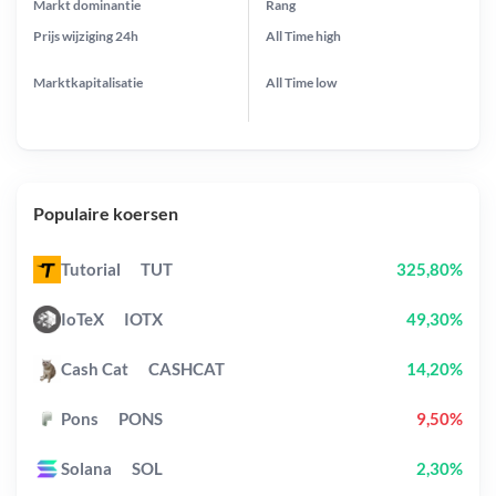
Markt dominantie
Rang
Prijs wijziging
24h
All Time
high
Marktkapitalisatie
All Time
low
Populaire koersen
Tutorial
TUT
325,80%
IoTeX
IOTX
49,30%
Cash Cat
CASHCAT
14,20%
Pons
PONS
9,50%
Solana
SOL
2,30%