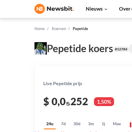
Nieuws
Over 
Home
Koersen
Pepetide
Pepetide koers
#12784
Live Pepetide prijs
$
0,0₅252
1,50%
24u
7d
30d
3m
1j
Max