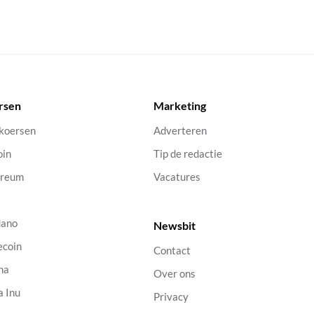
rsen
Marketing
 koersen
Adverteren
oin
Tip de redactie
ereum
Vacatures
dano
Newsbit
ecoin
Contact
na
Over ons
a Inu
Privacy