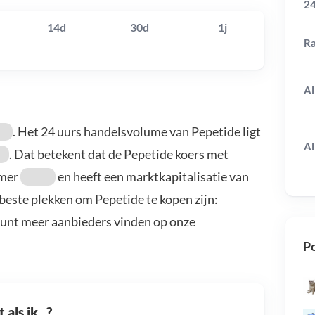
24
14d
30d
1j
R
Al
. Het 24 uurs handelsvolume van Pepetide ligt
Al
. Dat betekent dat de Pepetide koers met
mmer
en heeft een marktkapitalisatie van
 beste plekken om Pepetide te kopen zijn:
kunt meer aanbieders vinden op onze
Po
als ik...?