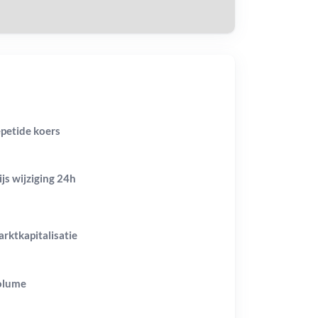
petide koers
ijs wijziging
24h
rktkapitalisatie
olume