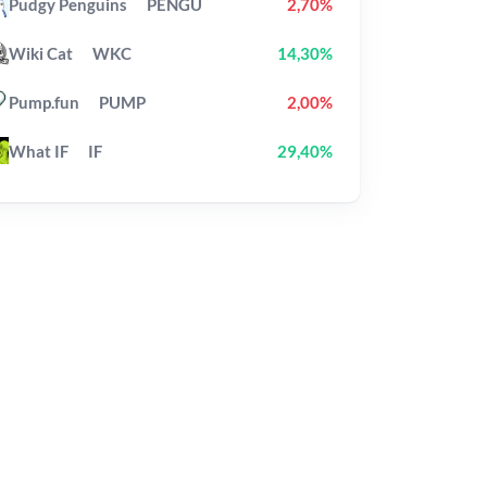
Pudgy Penguins
PENGU
2,70%
Wiki Cat
WKC
14,30%
Pump.fun
PUMP
2,00%
What IF
IF
29,40%