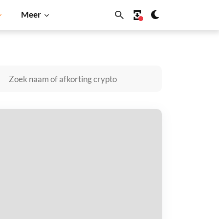
Meer
coin
Solana
BNB
epetide kopen
taal met
$
tvang