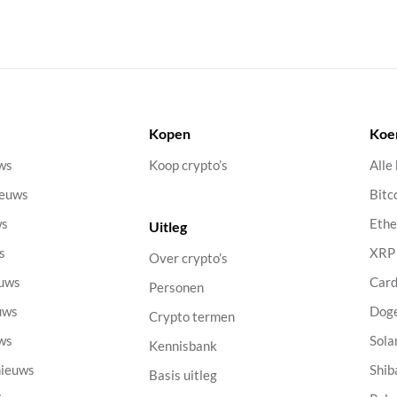
Kopen
Koe
uws
Koop crypto’s
Alle
ieuws
Bitc
ws
Eth
Uitleg
s
XRP
Over crypto’s
euws
Car
Personen
uws
Dog
Crypto termen
uws
Sola
Kennisbank
nieuws
Shib
Basis uitleg