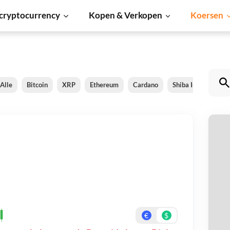
cryptocurrency
Kopen & Verkopen
Koersen
Alle
Bitcoin
XRP
Ethereum
Cardano
Shiba Inu
Doge
P
Be
On
€
$