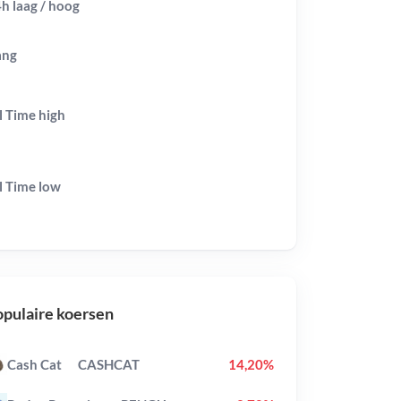
h laag / hoog
ang
l Time
high
l Time
low
pulaire koersen
Cash Cat
CASHCAT
14,20%