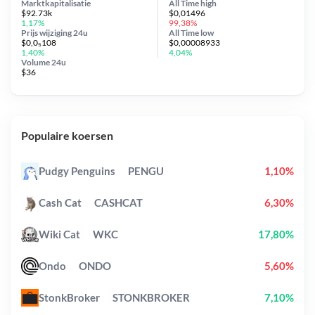
Marktkapitalisatie
All Time
high
$92.73k
$0,01496
1,17%
99,38%
Prijs wijziging
24u
All Time
low
$0,0₅108
$0,00008933
1,40%
4,04%
Volume 24u
$36
Populaire koersen
Pudgy Penguins
PENGU
1,10%
Cash Cat
CASHCAT
6,30%
Wiki Cat
WKC
17,80%
Ondo
ONDO
5,60%
StonkBroker
STONKBROKER
7,10%