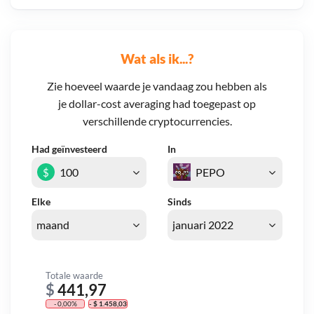
Wat als ik...?
Zie hoeveel waarde je vandaag zou hebben als
je dollar-cost averaging had toegepast op
verschillende cryptocurrencies.
Had geïnvesteerd
In
$
Elke
Sinds
Totale waarde
$
441,97
- 0,00%
- $ 1.458,03