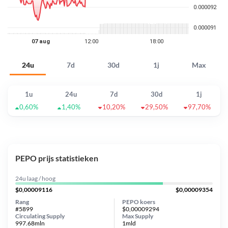
24u
7d
30d
1j
Max
1u
24u
7d
30d
1j
0,60%
1,40%
10,20%
29,50%
97,70%
PEPO prijs statistieken
24u laag / hoog
$0,00009116
$0,00009354
Rang
PEPO koers
#5899
$0,00009294
Circulating Supply
Max Supply
997.68mln
1mld