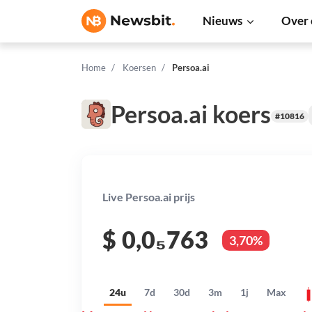
Nieuws
Over 
Home
Koersen
Persoa.ai
Persoa.ai koers
#10816
Live Persoa.ai prijs
$
0,0₅763
3,70%
24u
7d
30d
3m
1j
Max