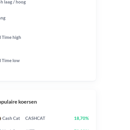
h laag / hoog
ang
l Time
high
l Time
low
pulaire koersen
Cash Cat
CASHCAT
18,70%