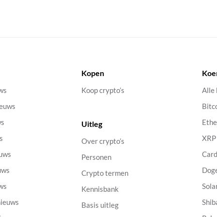
Kopen
Koe
uws
Koop crypto’s
Alle
ieuws
Bitc
ws
Eth
Uitleg
s
XRP
Over crypto’s
euws
Car
Personen
uws
Dog
Crypto termen
uws
Sola
Kennisbank
nieuws
Shib
Basis uitleg