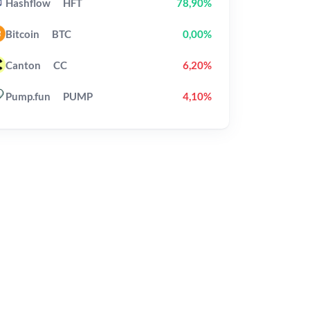
Hashflow
HFT
78,90%
Bitcoin
BTC
0,00%
Canton
CC
6,20%
Pump.fun
PUMP
4,10%