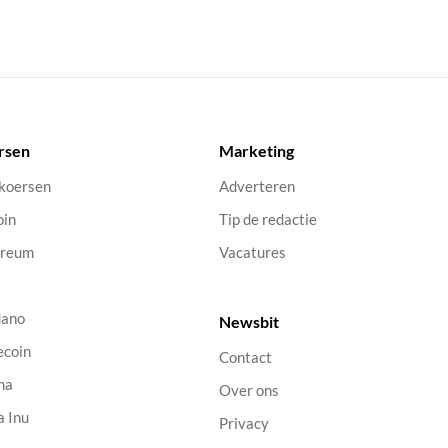
rsen
Marketing
 koersen
Adverteren
oin
Tip de redactie
ereum
Vacatures
dano
Newsbit
ecoin
Contact
na
Over ons
a Inu
Privacy