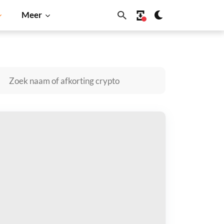
Meer
ecoin
Solana
BNB
rsoa.ai kopen
taal met
$
tvang