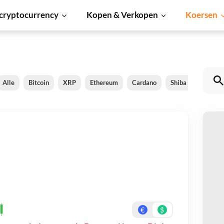
cryptocurrency
Kopen & Verkopen
Koersen
Alle
Bitcoin
XRP
Ethereum
Cardano
Shiba Inu
Dog
Pe
Be
On
€
$