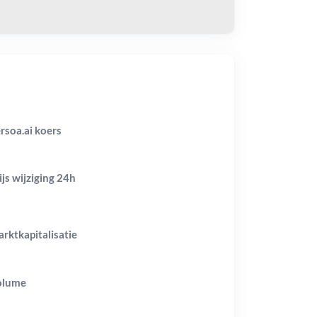
rsoa.ai koers
ijs wijziging
24h
rktkapitalisatie
olume