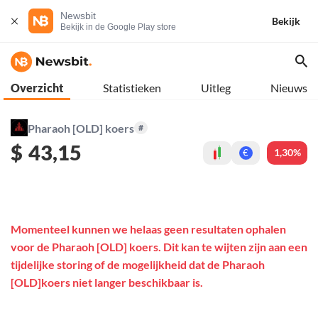
Newsbit
Bekijk
Bekijk in de Google Play store
Overzicht
Statistieken
Uitleg
Nieuws
Pharaoh [OLD] koers
#
$
43,15
1,30%
€
Momenteel kunnen we helaas geen resultaten ophalen
voor de Pharaoh [OLD] koers. Dit kan te wijten zijn aan een
tijdelijke storing of de mogelijkheid dat de Pharaoh
[OLD]koers niet langer beschikbaar is.