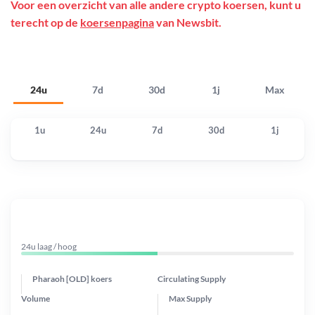
Voor een overzicht van alle andere crypto koersen, kunt u
terecht op de
koersenpagina
van Newsbit.
24u
7d
30d
1j
Max
1u
24u
7d
30d
1j
24u laag / hoog
Pharaoh [OLD] koers
Circulating Supply
Volume
Max Supply