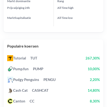
Markt dominantie
Rang
Prijs wijziging
24h
All Time
high
Marktkapitalisatie
All Time
low
Populaire koersen
Tutorial
TUT
267,30%
Pump.fun
PUMP
10,00%
Pudgy Penguins
PENGU
2,20%
Cash Cat
CASHCAT
14,80%
Canton
CC
8,30%