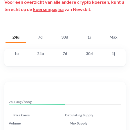
Voor een overzicht van alle andere crypto koersen, kunt u
terecht op de
koersenpagina
van Newsbit.
24u
7d
30d
1j
Max
1u
24u
7d
30d
1j
24u laag / hoog
Pika koers
Circulating Supply
Volume
Max Supply