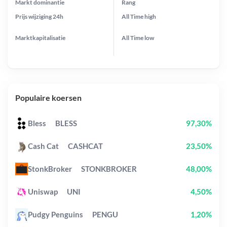
Markt dominantie
Rang
Prijs wijziging
24h
All Time
high
Marktkapitalisatie
All Time
low
Populaire koersen
Bless
BLESS
97,30%
Cash Cat
CASHCAT
23,50%
StonkBroker
STONKBROKER
48,00%
Uniswap
UNI
4,50%
Pudgy Penguins
PENGU
1,20%