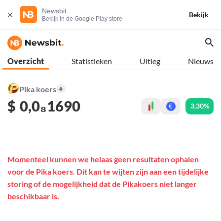
Newsbit
Bekijk
Bekijk in de Google Play store
Overzicht
Statistieken
Uitleg
Nieuws
Pika koers
#
$
0,0₈1690
3,30%
€
Momenteel kunnen we helaas geen resultaten ophalen
voor de Pika koers. Dit kan te wijten zijn aan een tijdelijke
storing of de mogelijkheid dat de Pikakoers niet langer
beschikbaar is.