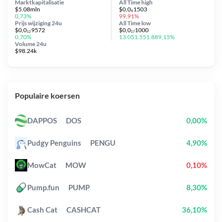
Marktkapitalisatie
All Time
high
$5.08mln
$0,0₆1503
0,73%
99,91%
Prijs wijziging
24u
All Time
low
$0,0₁₂9572
$0,0₁₇1000
0,70%
13.051.551.889,15%
Volume 24u
$98.24k
Populaire koersen
DAPPOS
DOS
0,00%
Pudgy Penguins
PENGU
4,90%
MowCat
MOW
0,10%
Pump.fun
PUMP
8,30%
Cash Cat
CASHCAT
36,10%