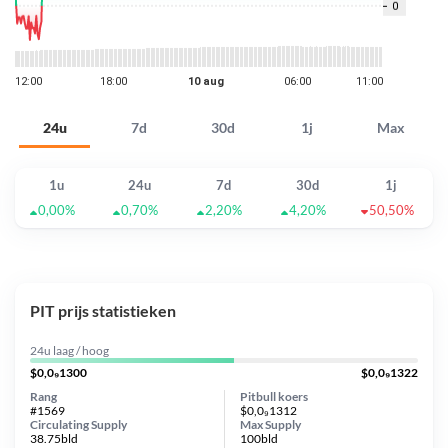
24u
7d
30d
1j
Max
1u
24u
7d
30d
1j
0,00%
0,70%
2,20%
4,20%
50,50%
PIT prijs statistieken
24u laag / hoog
$0,0₉1300
$0,0₉1322
Rang
Pitbull koers
#1569
$0,0₉1312
Circulating Supply
Max Supply
38.75bld
100bld