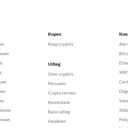
Kopen
Koe
uws
Koop crypto’s
Alle
ieuws
Bitc
ws
Eth
Uitleg
s
XRP
Over crypto’s
euws
Car
Personen
uws
Dog
Crypto termen
uws
Sola
Kennisbank
nieuws
Shib
Basis uitleg
nieuws
Poly
Handelen