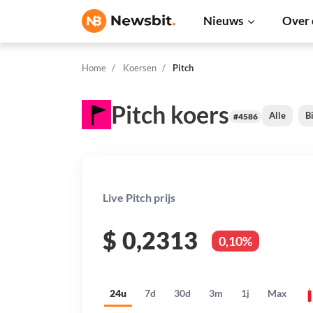
Nieuws
Over 
Home
Koersen
Pitch
Pitch koers
Alle
B
#4586
Live Pitch prijs
$
0,2313
0,10%
24u
7d
30d
3m
1j
Max