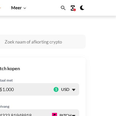
Meer
olana
BNB
tch kopen
taal met
$
tvang