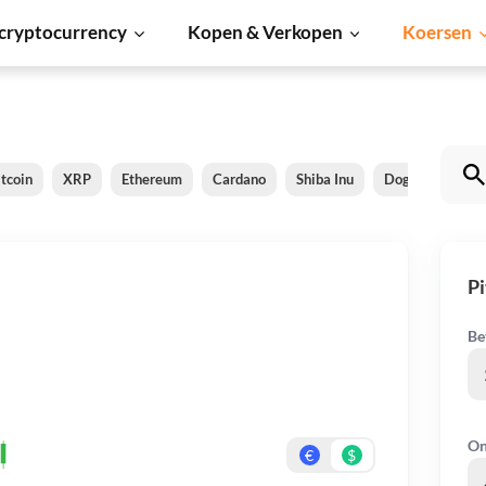
cryptocurrency
Kopen & Verkopen
Koersen
itcoin
XRP
Ethereum
Cardano
Shiba Inu
Dogecoin
S
Pi
Be
On
€
$