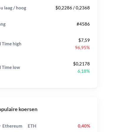
u laag / hoog
$0,2286 / 0,2368
ang
#4586
$7,59
l Time
high
96,95%
$0,2178
l Time
low
6,18%
pulaire koersen
Ethereum
ETH
0,40%