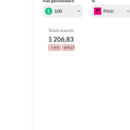
Had geïnvesteerd
In
$
Totale waarde
$
206,83
- 0,00%
- $ 93,17