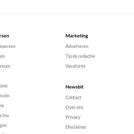
rsen
Marketing
 koersen
Adverteren
oin
Tip de redactie
ereum
Vacatures
dano
Newsbit
ecoin
Contact
na
Over ons
a Inu
Privacy
gon
Disclaimer