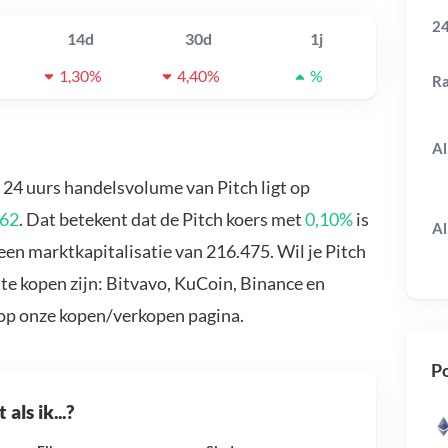
24
14d
30d
1j
1,30%
4,40%
%
R
Al
t 24 uurs handelsvolume van Pitch ligt op
562
. Dat betekent dat de Pitch koers met
0,10%
is
Al
een marktkapitalisatie van 216.475. Wil je Pitch
te kopen zijn: Bitvavo, KuCoin, Binance en
 op onze kopen/verkopen pagina.
Po
als ik...?