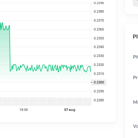
PI
Pi
Pr
Ma
V