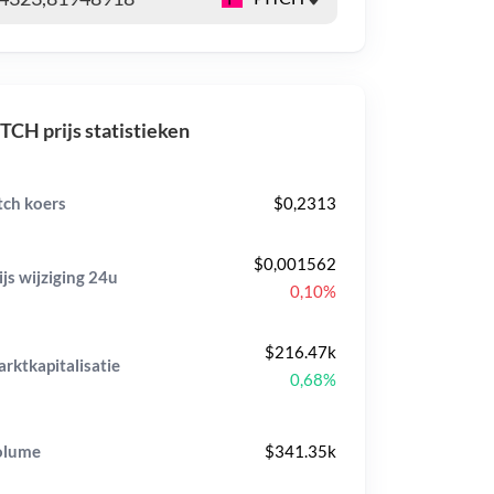
TCH prijs statistieken
tch koers
$0,2313
$0,001562
ijs wijziging
24u
0,10%
$216.47k
rktkapitalisatie
0,68%
olume
$341.35k