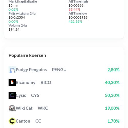
Marktkapitalisatie
All Time
high
$5mln
$0,00866
0,02%
88,44%
Prijs wijziging
24u
All Time
low
$0,0₆2304
$0,0001916
0,00%
422,18%
Volume 24u
$94.24
Populaire koersen
Pudgy Penguins
PENGU
2,80%
Biconomy
BICO
40,30%
Cysic
CYS
50,30%
Wiki Cat
WKC
19,00%
Canton
CC
1,70%