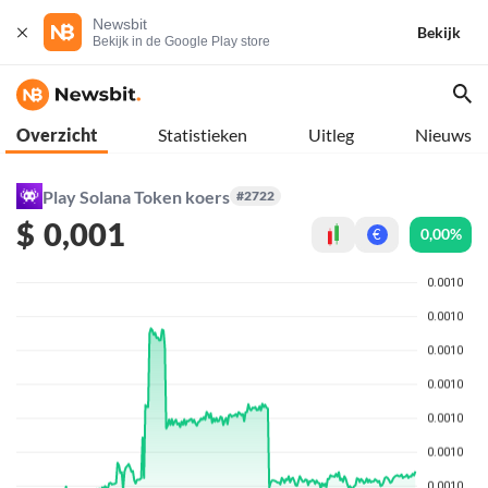
Newsbit
Bekijk
Bekijk in de Google Play store
Overzicht
Statistieken
Uitleg
Nieuws
Play Solana Token koers
#2722
$
0,001
0,00%
€