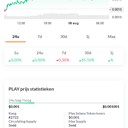
24u
7d
30d
1j
Max
1u
24u
7d
30d
1j
0,00%
0,00%
0,30%
85,10%
%
PLAY prijs statistieken
24u laag / hoog
$0,001
$0,001001
Rang
Play Solana Token koers
#2722
$0,001
Circulating Supply
Max Supply
5mld
5mld