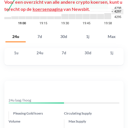
Voor een overzicht van alle andere crypto koersen, kunt u
terecht op de
koersenpagina
van Newsbit.
24u
7d
30d
1j
Max
1u
24u
7d
30d
1j
24u laag / hoog
Pleasing Gold koers
Circulating Supply
Volume
Max Supply