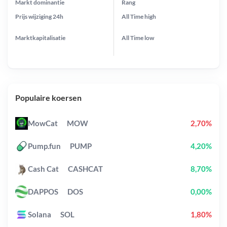
Markt dominantie
Rang
Prijs wijziging
24h
All Time
high
Marktkapitalisatie
All Time
low
Populaire koersen
MowCat
MOW
2,70%
Pump.fun
PUMP
4,20%
Cash Cat
CASHCAT
8,70%
DAPPOS
DOS
0,00%
Solana
SOL
1,80%