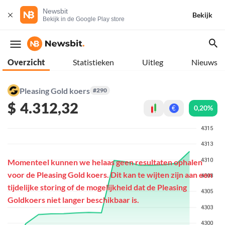
Newsbit
Bekijk
Bekijk in de Google Play store
Overzicht
Statistieken
Uitleg
Nieuws
Pleasing Gold koers
#290
$
4.312,32
0,20%
€
Momenteel kunnen we helaas geen resultaten ophalen
voor de Pleasing Gold koers. Dit kan te wijten zijn aan een
tijdelijke storing of de mogelijkheid dat de Pleasing
Goldkoers niet langer beschikbaar is.